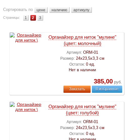
Сортировать по
цене
наличию
артикулу
Страницы:
1
2
3
Органайзер для ниток "мулине"
(цвет: молочный)
ORM-01
Артикул:
24х23,5х3,3 см
Размер:
0 ед.
Остаток:
Нет в наличии
385,00
руб.
Заказать
В избранное
Органайзер для ниток "мулине"
(цвет: голубой)
ORM-01
Артикул:
24х23,5х3,3 см
Размер:
0 ед.
Остаток:
Нет в наличии