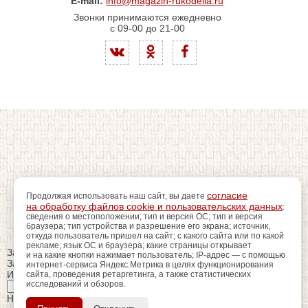
E-mail:
info@magazin-rukodelia.ru
Звонки принимаются ежедневно
с 09-00 до 21-00
согласие
Продолжая использовать наш сайт, вы даете
на обработку файлов cookie и пользовательских данных
:
сведения о местоположении; тип и версия ОС; тип и версия
браузера; тип устройства и разрешение его экрана; источник,
откуда пользователь пришел на сайт; с какого сайта или по какой
рекламе; язык ОС и браузера; какие страницы открывает
Закрыть
и на какие кнопки нажимает пользователь; IP-адрес — с помощью
Заказ обратного звонка
интернет-сервиса Яндекс.Метрика в целях функционирования
Имя Отчество:
сайта, проведения ретаргетинга, а также статистических
исследований и обзоров.
регистрацию
Пройдите
для
Номер телефона:
использования
ПОЗЖЕ