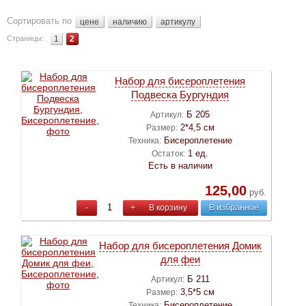
Сортировать по
цене
наличию
артикулу
Страницы:
1
2
Набор для бисероплетения
Подвеска Бургундия
Б 205
Артикул:
2*4,5 см
Размер:
Бисероплетение
Техника:
1 ед.
Остаток:
Есть в наличии
125,00
руб.
-
+
В корзину
В избранное
Набор для бисероплетения Домик
для феи
Б 211
Артикул:
3,5*5 см
Размер:
Бисероплетение
Техника: