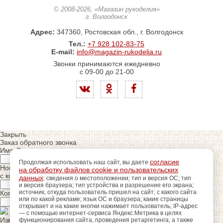
© 2008-2026
, «Магазин рукоделия»
г. Волгодонск
Адрес:
347360, Ростовская обл., г. Волгодонск
Тел.:
+7 928 102-83-75
E-mail:
info@magazin-rukodelia.ru
Звонки принимаются ежедневно
с 09-00 до 21-00
Закрыть
Заказ обратного звонка
Имя Отчество:
согласие
Продолжая использовать наш сайт, вы даете
Номер телефона:
на обработку файлов cookie и пользовательских
с кодом города
данных
: сведения о местоположении; тип и версия ОС; тип
и версия браузера; тип устройства и разрешение его экрана;
источник, откуда пользователь пришел на сайт; с какого сайта
Когда позвонить?
или по какой рекламе; язык ОС и браузера; какие страницы
открывает и на какие кнопки нажимает пользователь; IP-адрес
— с помощью интернет-сервиса Яндекс.Метрика в целях
Изменить число
функционирования сайта, проведения ретаргетинга, а также