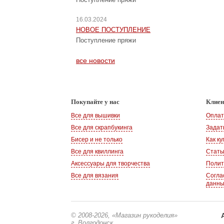
16.03.2024
НОВОЕ ПОСТУПЛЕНИЕ
Поступление пряжи
все новости
Покупайте у нас
Клие
Все для вышивки
Оплат
Все для скрапбукинга
Задат
Бисер и не только
Как ку
Все для квиллинга
Стать
Аксессуары для творчества
Полит
Все для вязания
Согла
данн
© 2008-2026
, «Магазин рукоделия»
г. Волгодонск