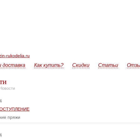
n-rukodelia.ru
и доставка
Как купить?
Скидки
Статьи
Отз
ти
Новости
4
ОСТУПЛЕНИЕ
ние пряжи
4