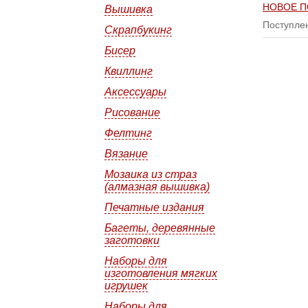
НОВОЕ П
Вышивка
Поступле
Скрапбукинг
Бисер
Квиллинг
Аксессуары
Рисование
Фелтинг
Вязание
Мозаика из страз
(алмазная вышивка)
Печатные издания
Багеты, деревянные
заготовки
Наборы для
изготовления мягких
игрушек
Наборы для