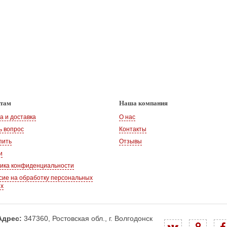
нтам
Наша компания
а и доставка
О нас
ь вопрос
Контакты
пить
Отзывы
и
ика конфиденциальности
сие на обработку персональных
ых
Адрес:
347360, Ростовская обл., г. Волгодонск