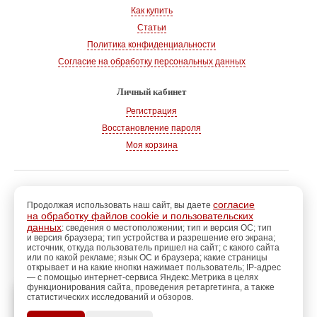
Как купить
Статьи
Политика конфиденциальности
Согласие на обработку персональных данных
Личный кабинет
Регистрация
Восстановление пароля
Моя корзина
© 2008-2026
, «Магазин рукоделия»
г. Волгодонск
согласие
Продолжая использовать наш сайт, вы даете
на обработку файлов cookie и пользовательских
Адрес:
347360, Ростовская обл., г. Волгодонск
данных
: сведения о местоположении; тип и версия ОС; тип
и версия браузера; тип устройства и разрешение его экрана;
Тел.:
+7 928 102-83-75
источник, откуда пользователь пришел на сайт; с какого сайта
E-mail:
info@magazin-rukodelia.ru
или по какой рекламе; язык ОС и браузера; какие страницы
Звонки принимаются ежедневно
открывает и на какие кнопки нажимает пользователь; IP-адрес
— с помощью интернет-сервиса Яндекс.Метрика в целях
с 09-00 до 21-00
функционирования сайта, проведения ретаргетинга, а также
статистических исследований и обзоров.
регистрацию
Пройдите
для
использования
ПОЗЖЕ