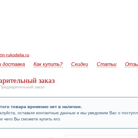
n-rukodelia.ru
и доставка
Как купить?
Скидки
Статьи
Отз
арительный заказ
Предварительный заказ
того товара временно нет в наличии.
луйста, оставьте контактные данные и мы уведомим Вас о поступл
е чего Вы сможете купить его.