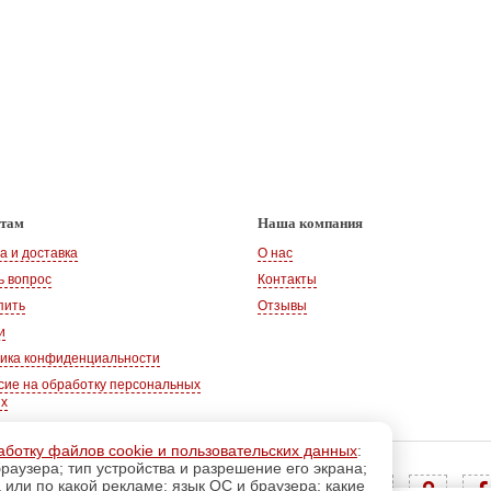
нтам
Наша компания
а и доставка
О нас
ь вопрос
Контакты
пить
Отзывы
и
ика конфиденциальности
сие на обработку персональных
ых
аботку файлов cookie и пользовательских данных
:
раузера; тип устройства и разрешение его экрана;
Адрес:
347360, Ростовская обл., г. Волгодонск
а или по какой рекламе; язык ОС и браузера; какие