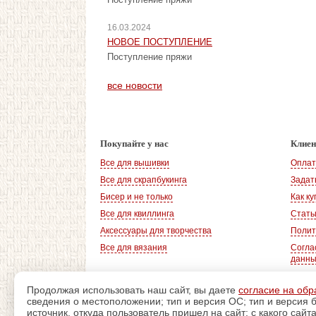
16.03.2024
НОВОЕ ПОСТУПЛЕНИЕ
Поступление пряжи
все новости
Покупайте у нас
Клие
Все для вышивки
Оплат
Все для скрапбукинга
Задат
Бисер и не только
Как ку
Все для квиллинга
Стать
Аксессуары для творчества
Полит
Все для вязания
Согла
данн
Продолжая использовать наш сайт, вы даете
согласие на обр
сведения о местоположении; тип и версия ОС; тип и версия б
© 2008-2026
, «Магазин рукоделия»
источник, откуда пользователь пришел на сайт; с какого сайт
г. Волгодонск