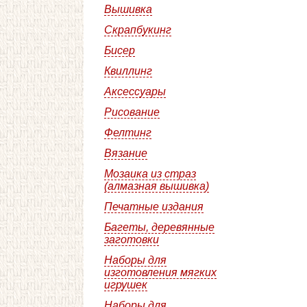
Вышивка
Скрапбукинг
Бисер
Квиллинг
Аксессуары
Рисование
Фелтинг
Вязание
Мозаика из страз
(алмазная вышивка)
Печатные издания
Багеты, деревянные
заготовки
Наборы для
изготовления мягких
игрушек
Наборы для