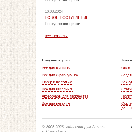
16.03.2024
НОВОЕ ПОСТУПЛЕНИЕ
Поступление пряжи
все новости
Покупайте у нас
Клие
Все для вышивки
Оплат
Все для скрапбукинга
Задат
Бисер и не только
Как ку
Все для квиллинга
Стать
Аксессуары для творчества
Полит
Все для вязания
Согла
данн
© 2008-2026
, «Магазин рукоделия»
г. Волгодонск