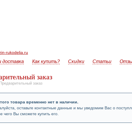
n-rukodelia.ru
и доставка
Как купить?
Скидки
Статьи
Отз
арительный заказ
Предварительный заказ
того товара временно нет в наличии.
луйста, оставьте контактные данные и мы уведомим Вас о поступл
е чего Вы сможете купить его.