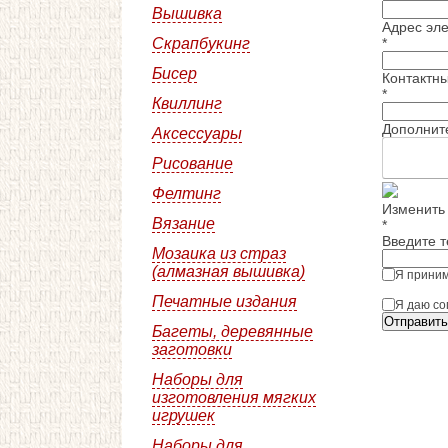
Вышивка
Адрес эле
Скрапбукинг
*
Бисер
Контактн
*
Квиллинг
Дополнит
Аксессуары
Рисование
Фелтинг
Изменить
Вязание
*
Введите т
Мозаика из страз
(алмазная вышивка)
Я прини
Печатные издания
Я даю со
Отправить
Багеты, деревянные
заготовки
Наборы для
изготовления мягких
игрушек
Наборы для