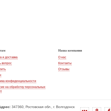
нтам
Наша компания
а и доставка
О нас
ь вопрос
Контакты
пить
Отзывы
и
ика конфиденциальности
сие на обработку персональных
ых
Адрес:
347360, Ростовская обл., г. Волгодонск