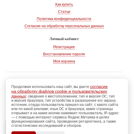
Как купить
Статьи
Политика конфиденциальности
Согласие на обработку персональных данных
Личный кабинет
Регистрация
Восстановление пароля
Моя корзина
© 2008-2026
, «Магазин рукоделия»
г. Волгодонск
согласие
Продолжая использовать наш сайт, вы даете
на обработку файлов cookie и пользовательских
Адрес:
347360, Ростовская обл., г. Волгодонск
данных
: сведения о местоположении; тип и версия ОС; тип
и версия браузера; тип устройства и разрешение его экрана;
Тел.:
+7 928 102-83-75
источник, откуда пользователь пришел на сайт; с какого сайта
E-mail:
info@magazin-rukodelia.ru
или по какой рекламе; язык ОС и браузера; какие страницы
Звонки принимаются ежедневно
открывает и на какие кнопки нажимает пользователь; IP-адрес
— с помощью интернет-сервиса Яндекс.Метрика в целях
с 09-00 до 21-00
функционирования сайта, проведения ретаргетинга, а также
статистических исследований и обзоров.
регистрацию
Пройдите
для
использования
ПОЗЖЕ