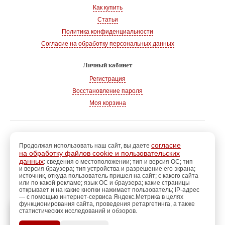
Как купить
Статьи
Политика конфиденциальности
Согласие на обработку персональных данных
Личный кабинет
Регистрация
Восстановление пароля
Моя корзина
© 2008-2026
, «Магазин рукоделия»
г. Волгодонск
согласие
Продолжая использовать наш сайт, вы даете
на обработку файлов cookie и пользовательских
Адрес:
347360, Ростовская обл., г. Волгодонск
данных
: сведения о местоположении; тип и версия ОС; тип
и версия браузера; тип устройства и разрешение его экрана;
Тел.:
+7 928 102-83-75
источник, откуда пользователь пришел на сайт; с какого сайта
E-mail:
info@magazin-rukodelia.ru
или по какой рекламе; язык ОС и браузера; какие страницы
Звонки принимаются ежедневно
открывает и на какие кнопки нажимает пользователь; IP-адрес
— с помощью интернет-сервиса Яндекс.Метрика в целях
с 09-00 до 21-00
функционирования сайта, проведения ретаргетинга, а также
статистических исследований и обзоров.
регистрацию
Пройдите
для
использования
ПОЗЖЕ