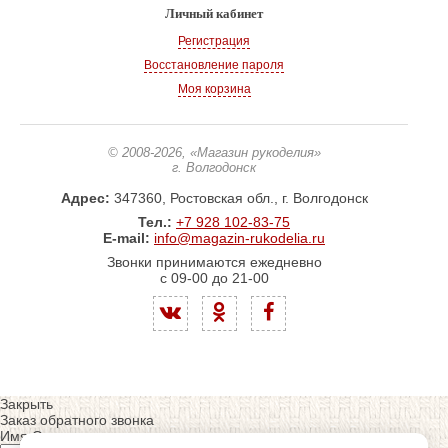
Личный кабинет
Регистрация
Восстановление пароля
Моя корзина
© 2008-2026
, «Магазин рукоделия»
г. Волгодонск
Адрес:
347360, Ростовская обл., г. Волгодонск
Тел.:
+7 928 102-83-75
E-mail:
info@magazin-rukodelia.ru
Звонки принимаются ежедневно
с 09-00 до 21-00
Закрыть
Заказ обратного звонка
Имя Отчество: