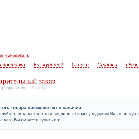
n-rukodelia.ru
и доставка
Как купить?
Скидки
Статьи
Отз
арительный заказ
Предварительный заказ
того товара временно нет в наличии.
луйста, оставьте контактные данные и мы уведомим Вас о поступл
е чего Вы сможете купить его.