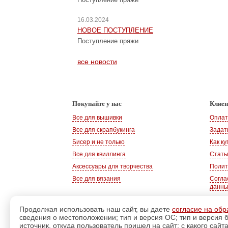
16.03.2024
НОВОЕ ПОСТУПЛЕНИЕ
Поступление пряжи
все новости
Покупайте у нас
Клие
Все для вышивки
Оплат
Все для скрапбукинга
Задат
Бисер и не только
Как ку
Все для квиллинга
Стать
Аксессуары для творчества
Полит
Все для вязания
Согла
данн
Продолжая использовать наш сайт, вы даете
согласие на обр
сведения о местоположении; тип и версия ОС; тип и версия б
© 2008-2026
, «Магазин рукоделия»
источник, откуда пользователь пришел на сайт; с какого сайт
г. Волгодонск