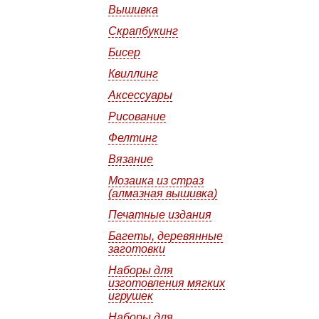
Вышивка
Скрапбукинг
Бисер
Квиллинг
Аксессуары
Рисование
Фелтинг
Вязание
Мозаика из страз
(алмазная вышивка)
Печатные издания
Багеты, деревянные
заготовки
Наборы для
изготовления мягких
игрушек
Наборы для