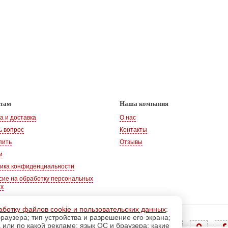
нтам
Наша компания
а и доставка
О нас
ь вопрос
Контакты
пить
Отзывы
и
ика конфиденциальности
сие на обработку персональных
ых
аботку файлов cookie и пользовательских данных
:
раузера; тип устройства и разрешение его экрана;
Адрес:
347360, Ростовская обл., г. Волгодонск
а или по какой рекламе; язык ОС и браузера; какие