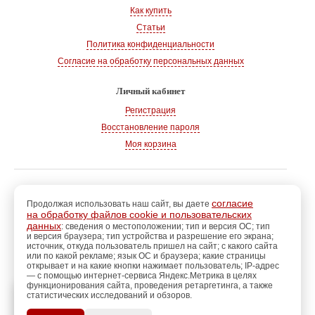
Как купить
Статьи
Политика конфиденциальности
Согласие на обработку персональных данных
Личный кабинет
Регистрация
Восстановление пароля
Моя корзина
© 2008-2026
, «Магазин рукоделия»
г. Волгодонск
согласие
Продолжая использовать наш сайт, вы даете
на обработку файлов cookie и пользовательских
Адрес:
347360, Ростовская обл., г. Волгодонск
данных
: сведения о местоположении; тип и версия ОС; тип
и версия браузера; тип устройства и разрешение его экрана;
Тел.:
+7 928 102-83-75
источник, откуда пользователь пришел на сайт; с какого сайта
E-mail:
info@magazin-rukodelia.ru
или по какой рекламе; язык ОС и браузера; какие страницы
Звонки принимаются ежедневно
открывает и на какие кнопки нажимает пользователь; IP-адрес
— с помощью интернет-сервиса Яндекс.Метрика в целях
с 09-00 до 21-00
функционирования сайта, проведения ретаргетинга, а также
статистических исследований и обзоров.
регистрацию
Пройдите
для
использования
ПОЗЖЕ