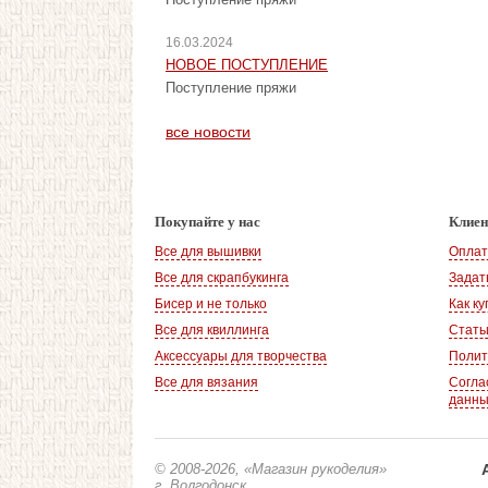
16.03.2024
НОВОЕ ПОСТУПЛЕНИЕ
Поступление пряжи
все новости
Покупайте у нас
Клие
Все для вышивки
Оплат
Все для скрапбукинга
Задат
Бисер и не только
Как ку
Все для квиллинга
Стать
Аксессуары для творчества
Полит
Все для вязания
Согла
данн
© 2008-2026
, «Магазин рукоделия»
г. Волгодонск