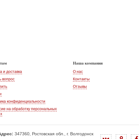
нтам
Наша компания
а и доставка
О нас
ь вопрос
Контакты
пить
Отзывы
и
ика конфиденциальности
сие на обработку персональных
ых
Адрес:
347360, Ростовская обл., г. Волгодонск