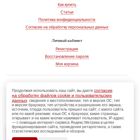
Как купить
Статьи
Политика конфиденциальности
Согласие на обработку персональных данных
Личный кабинет
Регистрация
Восстановление пароля
Моя корзина
© 2008-2026
, «Магазин рукоделия»
г. Волгодонск
согласие
Продолжая использовать наш сайт, вы даете
на обработку файлов cookie и пользовательских
Адрес:
347360, Ростовская обл., г. Волгодонск
данных
: сведения о местоположении; тип и версия ОС; тип
и версия браузера; тип устройства и разрешение его экрана;
Тел.:
+7 928 102-83-75
источник, откуда пользователь пришел на сайт; с какого сайта
E-mail:
info@magazin-rukodelia.ru
или по какой рекламе; язык ОС и браузера; какие страницы
Звонки принимаются ежедневно
открывает и на какие кнопки нажимает пользователь; IP-адрес
— с помощью интернет-сервиса Яндекс.Метрика в целях
с 09-00 до 21-00
функционирования сайта, проведения ретаргетинга, а также
статистических исследований и обзоров.
регистрацию
Пройдите
для
использования
ПОЗЖЕ