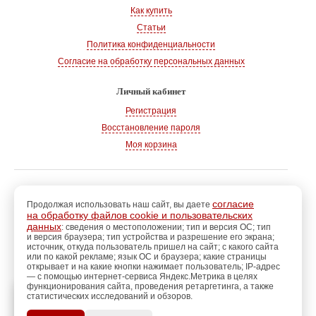
Как купить
Статьи
Политика конфиденциальности
Согласие на обработку персональных данных
Личный кабинет
Регистрация
Восстановление пароля
Моя корзина
© 2008-2026
, «Магазин рукоделия»
г. Волгодонск
согласие
Продолжая использовать наш сайт, вы даете
на обработку файлов cookie и пользовательских
Адрес:
347360, Ростовская обл., г. Волгодонск
данных
: сведения о местоположении; тип и версия ОС; тип
и версия браузера; тип устройства и разрешение его экрана;
Тел.:
+7 928 102-83-75
источник, откуда пользователь пришел на сайт; с какого сайта
E-mail:
info@magazin-rukodelia.ru
или по какой рекламе; язык ОС и браузера; какие страницы
Звонки принимаются ежедневно
открывает и на какие кнопки нажимает пользователь; IP-адрес
— с помощью интернет-сервиса Яндекс.Метрика в целях
с 09-00 до 21-00
функционирования сайта, проведения ретаргетинга, а также
статистических исследований и обзоров.
регистрацию
Пройдите
для
использования
ПОЗЖЕ