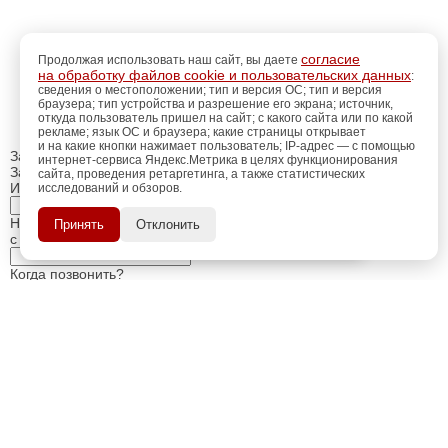
согласие
Продолжая использовать наш сайт, вы даете
на обработку файлов cookie и пользовательских данных
:
сведения о местоположении; тип и версия ОС; тип и версия
браузера; тип устройства и разрешение его экрана; источник,
откуда пользователь пришел на сайт; с какого сайта или по какой
рекламе; язык ОС и браузера; какие страницы открывает
и на какие кнопки нажимает пользователь; IP-адрес — с помощью
Закрыть
интернет-сервиса Яндекс.Метрика в целях функционирования
Заказ обратного звонка
сайта, проведения ретаргетинга, а также статистических
Имя Отчество:
исследований и обзоров.
регистрацию
Пройдите
для
использования
ПОЗЖЕ
Номер телефона:
Принять
Отклонить
дополнительных возможностей
с кодом города
сайта.
Когда позвонить?
Изменить число
Введите текст с картинки:
Я принимаю условия
политики конфиденциальности
Я даю согласие на
обработку персональных данных
Отправить заявку