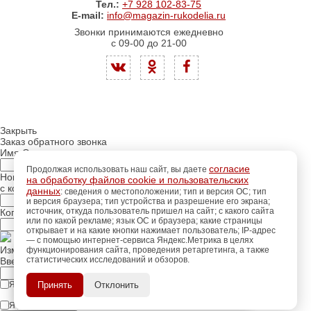
Тел.:
+7 928 102-83-75
E-mail:
info@magazin-rukodelia.ru
Звонки принимаются ежедневно
с 09-00 до 21-00
Закрыть
Заказ обратного звонка
Имя Отчество:
согласие
Продолжая использовать наш сайт, вы даете
Номер телефона:
на обработку файлов cookie и пользовательских
с кодом города
данных
: сведения о местоположении; тип и версия ОС; тип
и версия браузера; тип устройства и разрешение его экрана;
источник, откуда пользователь пришел на сайт; с какого сайта
Когда позвонить?
или по какой рекламе; язык ОС и браузера; какие страницы
открывает и на какие кнопки нажимает пользователь; IP-адрес
— с помощью интернет-сервиса Яндекс.Метрика в целях
Изменить число
функционирования сайта, проведения ретаргетинга, а также
статистических исследований и обзоров.
регистрацию
Введите текст с картинки:
Пройдите
для
использования
ПОЗЖЕ
Я принимаю условия
Принять
Отклонить
политики конфиденциальности
дополнительных возможностей
сайта.
Я даю согласие на
обработку персональных данных