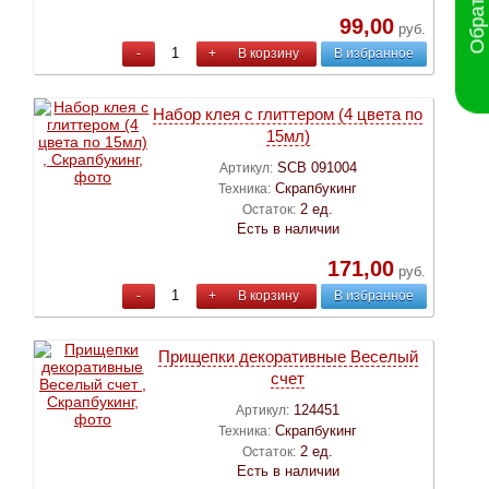
99,00
руб.
-
+
В корзину
В избранное
Набор клея с глиттером (4 цвета по
15мл)
SCB 091004
Артикул:
Скрапбукинг
Техника:
2 ед.
Остаток:
Есть в наличии
171,00
руб.
-
+
В корзину
В избранное
Прищепки декоративные Веселый
счет
124451
Артикул:
Скрапбукинг
Техника:
2 ед.
Остаток:
Есть в наличии