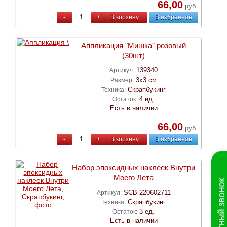
66,00
руб.
-
+
В корзину
В избранное
Аппликация "Мишка" розовый
(30шт)
139340
Артикул:
3х3 см
Размер:
Скрапбукинг
Техника:
4 ед.
Остаток:
Есть в наличии
66,00
руб.
-
+
В корзину
В избранное
Набор эпоксидных наклеек Внутри
Моего Лета
Обратный звонок
SCB 220602711
Артикул:
Скрапбукинг
Техника:
3 ед.
Остаток:
Есть в наличии