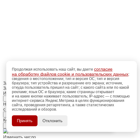
согласие
Продолжая использовать наш сайт, вы даете
на обработку файлов cookie и пользовательских данных
:
сведения о местоположении; тип и версия ОС; тип и версия
Закрыть
браузера; тип устройства и разрешение его экрана; источник,
откуда пользователь пришел на сайт; с какого сайта или по какой
Заказ обратного звонка
рекламе; язык ОС и браузера; какие страницы открывает
Имя Отчество:
и на какие кнопки нажимает пользователь; IP-адрес — с помощью
интернет-сервиса Яндекс.Метрика в целях функционирования
Номер телефона:
сайта, проведения ретаргетинга, а также статистических
с кодом города
исследований и обзоров.
регистрацию
Пройдите
для
использования
ПОЗЖЕ
Когда позвонить?
Принять
Отклонить
дополнительных возможностей
сайта.
Изменить число