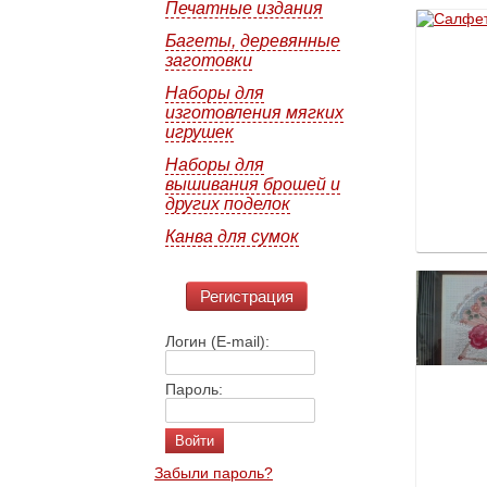
Печатные издания
Багеты, деревянные
заготовки
Наборы для
изготовления мягких
игрушек
Наборы для
вышивания брошей и
других поделок
Канва для сумок
Регистрация
Логин (E-mail):
Пароль:
Забыли пароль?