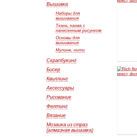
Вышивка
Наборы для
вышивания
Ткань, канва с
нанесенным рисунком
Основы для
вышивания
Мулине, нити
Скрапбукинг
Бисер
Квиллинг
Аксессуары
Рисование
Фелтинг
Вязание
Мозаика из страз
(алмазная вышивка)