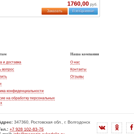
1760,00
руб.
Заказать
В избранное
нтам
Наша компания
а и доставка
О нас
ь вопрос
Контакты
пить
Отзывы
и
ика конфиденциальности
сие на обработку персональных
ых
Адрес:
347360, Ростовская обл., г. Волгодонск
Тел.:
+7 928 102-83-75