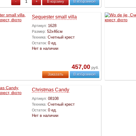
-
+
В корзину
В избранное
Sequester small villa
1628
Артикул:
52х46см
Размер:
Счетный крест
Техника:
0 ед.
Остаток:
Нет в наличии
457,00
руб.
Заказать
В избранное
Christmas Candy
08108
Артикул:
Счетный крест
Техника:
0 ед.
Остаток:
Нет в наличии