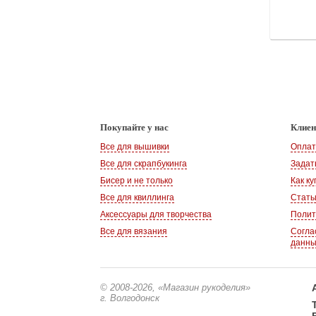
Покупайте у нас
Клие
Все для вышивки
Оплат
Все для скрапбукинга
Задат
Бисер и не только
Как ку
Все для квиллинга
Стать
Аксессуары для творчества
Полит
Все для вязания
Согла
данн
© 2008-2026
, «Магазин рукоделия»
г. Волгодонск