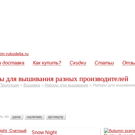
n-rukodelia.ru
и доставка
Как купить?
Скидки
Статьи
Отз
ы для вышивания разных производителей
Продукция
»
Вышивка
»
Наборы для вышивания
»
Наборы для вышивания
ть по
цене
наличию
артикулу
Snow Night