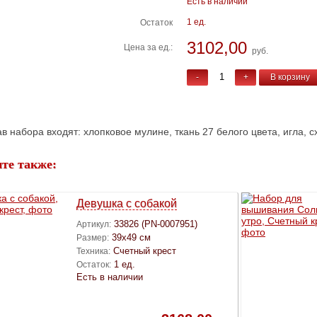
Есть в наличии
1 ед.
Остаток
3102,00
Цена за ед.:
руб.
-
+
В корзину
ав набора входят: хлопковое мулине, ткань 27 белого цвета, игла, с
те также:
Девушка с собакой
33826 (PN-0007951)
Артикул:
39х49 см
Размер:
Счетный крест
Техника:
1 ед.
Остаток:
Есть в наличии