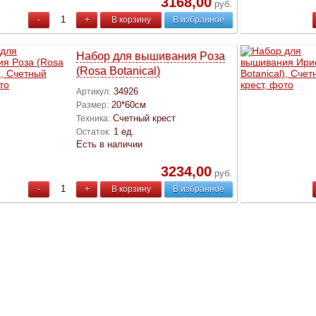
3168,00
руб.
-
+
В корзину
В избранное
Набор для вышивания Pоза
(Rosa Botanical)
34926
Артикул:
20*60см
Размер:
Счетный крест
Техника:
1 ед.
Остаток:
Есть в наличии
3234,00
руб.
-
+
В корзину
В избранное