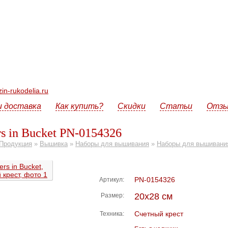
n-rukodelia.ru
и доставка
Как купить?
Скидки
Статьи
Отз
s in Bucket PN-0154326
Продукция
»
Вышивка
»
Наборы для вышивания
»
Наборы для вышивания
PN-0154326
Артикул:
20х28 см
Размер:
Счетный крест
Техника: