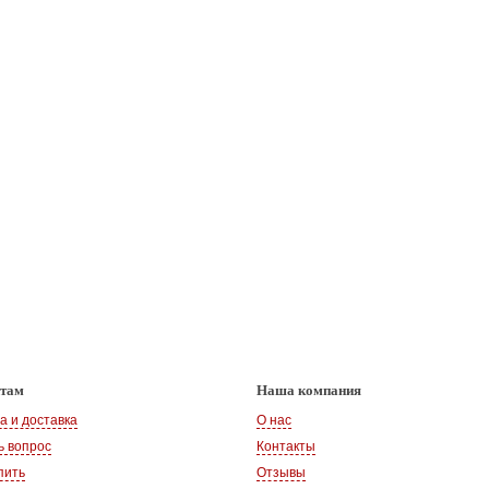
нтам
Наша компания
а и доставка
О нас
ь вопрос
Контакты
пить
Отзывы