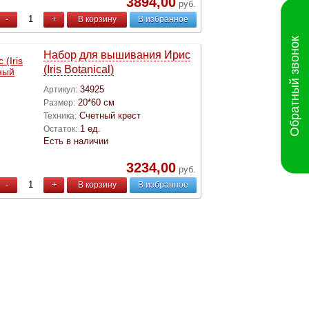
3894,00
руб.
-
+
В корзину
В избранное
Обратный звонок
Набор для вышивания Ирис
(Iris Botanical)
34925
Артикул:
20*60 см
Размер:
Счетный крест
Техника:
1 ед.
Остаток:
Есть в наличии
3234,00
руб.
-
+
В корзину
В избранное