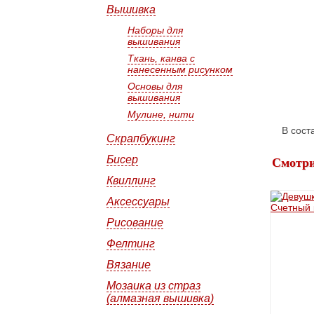
Вышивка
Наборы для
вышивания
Ткань, канва с
нанесенным рисунком
Основы для
вышивания
Мулине, нити
В сост
Скрапбукинг
Бисер
Смотри
Квиллинг
Аксессуары
Рисование
Фелтинг
Вязание
Мозаика из страз
(алмазная вышивка)