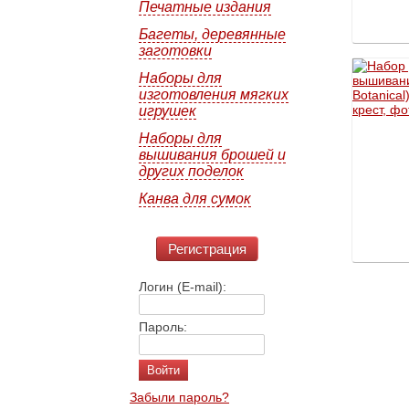
Печатные издания
Багеты, деревянные
заготовки
Наборы для
изготовления мягких
игрушек
Наборы для
вышивания брошей и
других поделок
Канва для сумок
Регистрация
Логин (E-mail):
Пароль:
Забыли пароль?