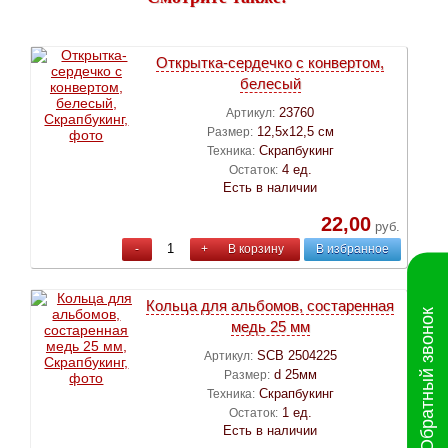
Открытка-сердечко с конвертом,
белесый
23760
Артикул:
12,5х12,5 см
Размер:
Скрапбукинг
Техника:
4 ед.
Остаток:
Есть в наличии
22,00
руб.
-
+
В корзину
В избранное
Кольца для альбомов, состаренная
Обратный звонок
медь 25 мм
SCB 2504225
Артикул:
d 25мм
Размер:
Скрапбукинг
Техника:
1 ед.
Остаток:
Есть в наличии