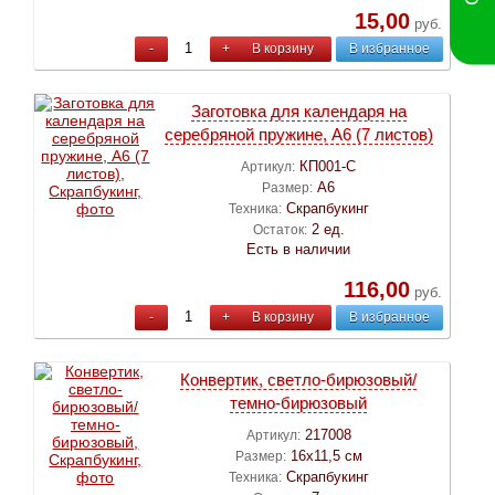
15,00
руб.
-
+
В корзину
В избранное
Заготовка для календаря на
серебряной пружине, А6 (7 листов)
КП001-С
Артикул:
А6
Размер:
Скрапбукинг
Техника:
2 ед.
Остаток:
Есть в наличии
116,00
руб.
-
+
В корзину
В избранное
Конвертик, светло-бирюзовый/
темно-бирюзовый
217008
Артикул:
16х11,5 см
Размер:
Скрапбукинг
Техника: