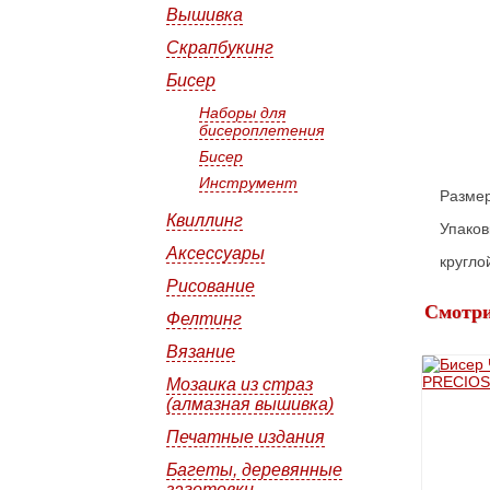
Вышивка
Скрапбукинг
Бисер
Наборы для
бисероплетения
Бисер
Инструмент
Размер
Квиллинг
Упаков
Аксессуары
кругл
Рисование
Смотри
Фелтинг
Вязание
Мозаика из страз
(алмазная вышивка)
Печатные издания
Багеты, деревянные
заготовки