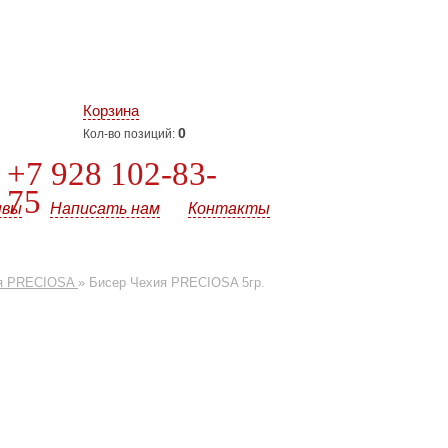
Корзина
0
Кол-во позиций:
+7 928 102-83-
75
ывы
Написать нам
Контакты
ия PRECIOSA
»
Бисер Чехия PRECIOSA 5гр.