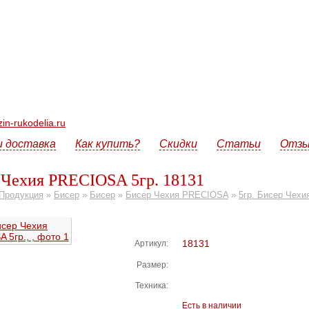
n-rukodelia.ru
и доставка
Как купить?
Скидки
Статьи
Отз
 Чехия PRECIOSA 5гр. 18131
Продукция
»
Бисер
»
Бисер
»
Бисер Чехия PRECIOSA
»
5гр. Бисер Чех
18131
Артикул:
Размер:
Техника:
Есть в наличии