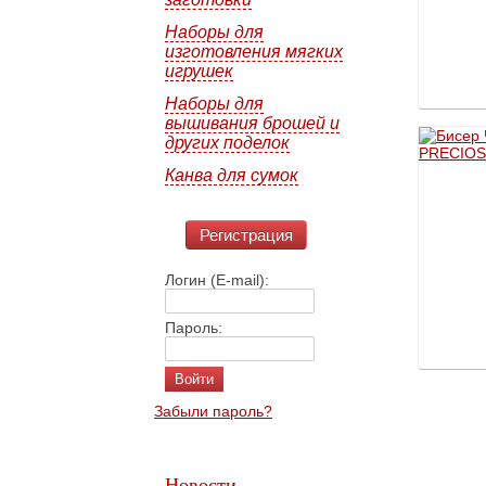
Наборы для
изготовления мягких
игрушек
Наборы для
вышивания брошей и
других поделок
Канва для сумок
Регистрация
Логин (E-mail):
Пароль:
Забыли пароль?
Новости →