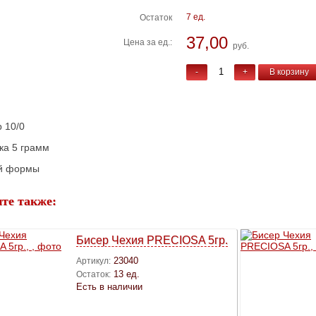
7 ед.
Остаток
37,00
Цена за ед.:
руб.
-
+
В корзину
 10/0
ка 5 грамм
ой формы
те также:
Бисер Чехия PRECIOSA 5гр.
23040
Артикул:
13 ед.
Остаток:
Есть в наличии