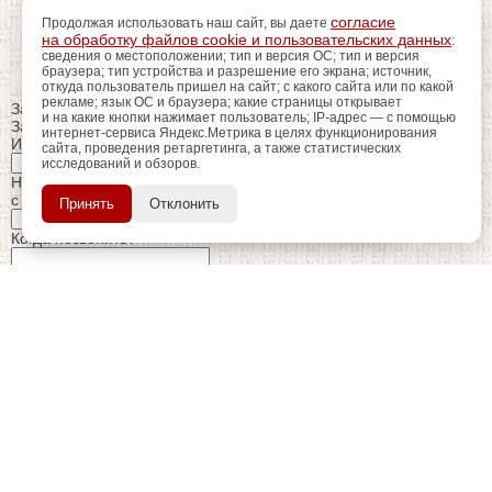
согласие
Продолжая использовать наш сайт, вы даете
на обработку файлов cookie и пользовательских данных
:
сведения о местоположении; тип и версия ОС; тип и версия
браузера; тип устройства и разрешение его экрана; источник,
откуда пользователь пришел на сайт; с какого сайта или по какой
рекламе; язык ОС и браузера; какие страницы открывает
Закрыть
и на какие кнопки нажимает пользователь; IP-адрес — с помощью
Заказ обратного звонка
интернет-сервиса Яндекс.Метрика в целях функционирования
Имя Отчество:
сайта, проведения ретаргетинга, а также статистических
исследований и обзоров.
регистрацию
Пройдите
для
Номер телефона:
использования
ПОЗЖЕ
с кодом города
Принять
Отклонить
дополнительных возможностей
сайта.
Когда позвонить?
Изменить число
Введите текст с картинки:
Я принимаю условия
политики конфиденциальности
Я даю согласие на
обработку персональных данных
Отправить заявку