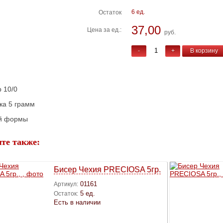
6 ед.
Остаток
37,00
Цена за ед.:
руб.
-
+
В корзину
 10/0
ка 5 грамм
ой формы
те также:
Бисер Чехия PRECIOSA 5гр.
01161
Артикул:
5 ед.
Остаток:
Есть в наличии