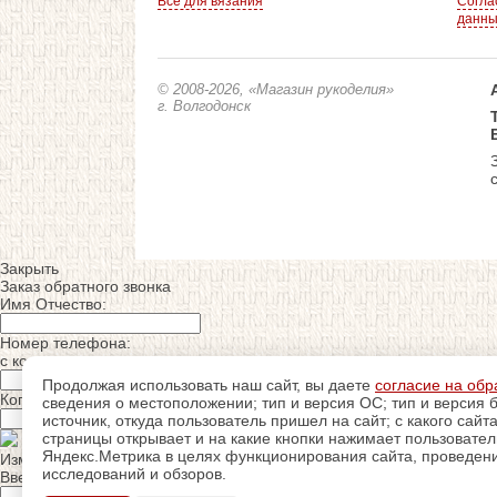
Все для вязания
Согла
данн
© 2008-2026
, «Магазин рукоделия»
г. Волгодонск
Закрыть
Заказ обратного звонка
Имя Отчество:
Номер телефона:
с кодом города
Продолжая использовать наш сайт, вы даете
согласие на обр
Когда позвонить?
сведения о местоположении; тип и версия ОС; тип и версия б
источник, откуда пользователь пришел на сайт; с какого сайт
страницы открывает и на какие кнопки нажимает пользовате
Яндекс.Метрика в целях функционирования сайта, проведения
Изменить число
исследований и обзоров.
Введите текст с картинки: