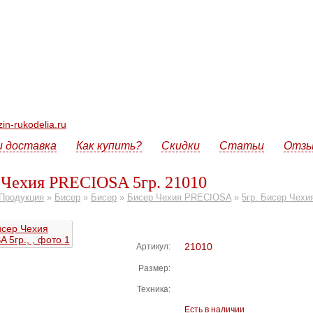
n-rukodelia.ru
и доставка
Как купить?
Скидки
Статьи
Отз
 Чехия PRECIOSA 5гр. 21010
Продукция
»
Бисер
»
Бисер
»
Бисер Чехия PRECIOSA
»
5гр. Бисер Чех
21010
Артикул:
Размер:
Техника:
Есть в наличии