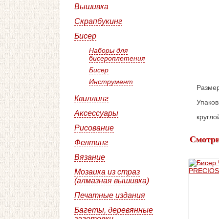
Вышивка
Скрапбукинг
Бисер
Наборы для
бисероплетения
Бисер
Инструмент
Размер
Квиллинг
Упаков
Аксессуары
кругл
Рисование
Смотри
Фелтинг
Вязание
Мозаика из страз
(алмазная вышивка)
Печатные издания
Багеты, деревянные
заготовки