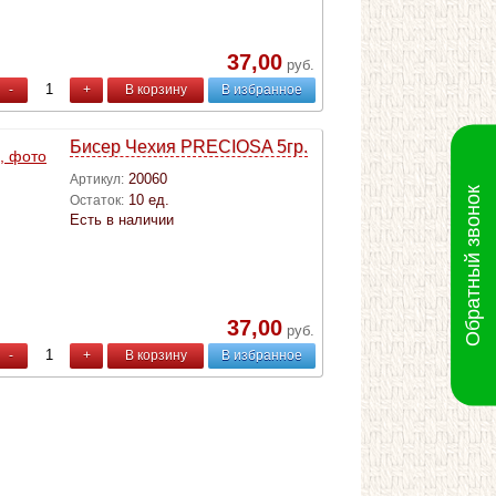
37,00
руб.
-
+
В корзину
В избранное
Бисер Чехия PRECIOSA 5гр.
20060
Артикул:
Обратный звонок
10 ед.
Остаток:
Есть в наличии
37,00
руб.
-
+
В корзину
В избранное