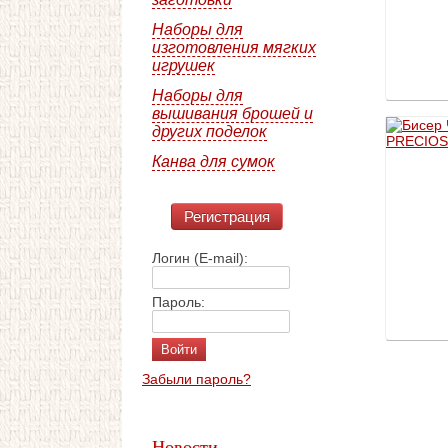
Наборы для
изготовления мягких
игрушек
Наборы для
вышивания брошей и
других поделок
Канва для сумок
Регистрация
Логин (E-mail):
Пароль:
Забыли пароль?
Новости →