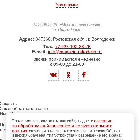
Моя корзина
© 2008-2026
, «Магазин рукоделия»
г. Волгодонск
Адрес:
347360, Ростовская обл., г. Волгодонск
Тел.:
+7 928 102-83-75
E-mail:
info@magazin-rukodelia.ru
Звонки принимаются ежедневно
с 09-00 до 21-00
Закрыть
Заказ обратного звонка
Имя Отчество:
согласие
Продолжая использовать наш сайт, вы даете
Номер телефона:
на обработку файлов cookie и пользовательских
с кодом города
данных
: сведения о местоположении; тип и версия ОС; тип
и версия браузера; тип устройства и разрешение его экрана;
источник, откуда пользователь пришел на сайт; с какого сайта