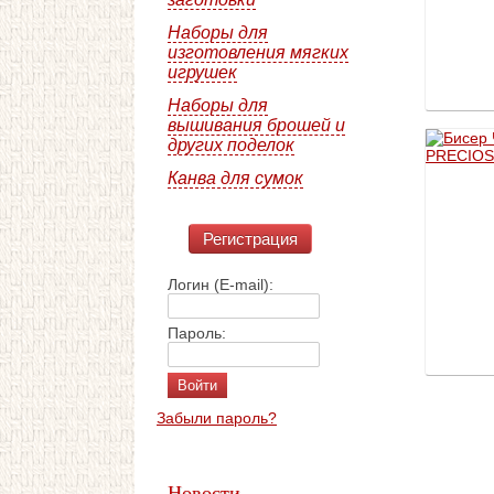
Наборы для
изготовления мягких
игрушек
Наборы для
вышивания брошей и
других поделок
Канва для сумок
Регистрация
Логин (E-mail):
Пароль:
Забыли пароль?
Новости →