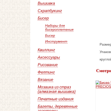
Вышивка
Скрапбукинг
Бисер
Наборы для
бисероплетения
Бисер
Инструмент
Размер
Квиллинг
Упаков
Аксессуары
кругл
Рисование
Смотри
Фелтинг
Вязание
Мозаика из страз
(алмазная вышивка)
Печатные издания
Багеты, деревянные
заготовки