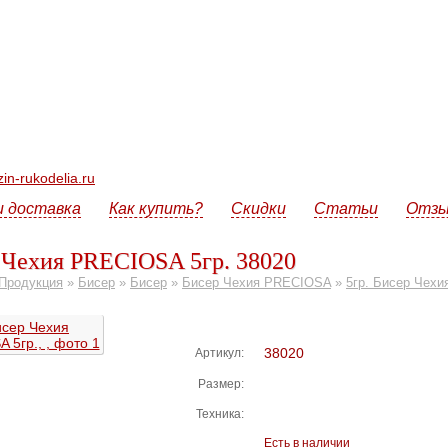
n-rukodelia.ru
и доставка
Как купить?
Скидки
Статьи
Отз
 Чехия PRECIOSA 5гр. 38020
Продукция
»
Бисер
»
Бисер
»
Бисер Чехия PRECIOSA
»
5гр. Бисер Чех
38020
Артикул:
Размер:
Техника:
Есть в наличии