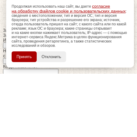
согласие
Продолжая использовать наш сайт, вы даете
на обработку файлов cookie и пользовательских данных
:
сведения о местоположении; тип и версия ОС; тип и версия
браузера; тип устройства и разрешение его экрана; источник,
откуда пользователь пришел на сайт; с какого сайта или по какой
рекламе; язык ОС и браузера; какие страницы открывает
Закрыть
и на какие кнопки нажимает пользователь; IP-адрес — с помощью
Заказ обратного звонка
интернет-сервиса Яндекс.Метрика в целях функционирования
Имя Отчество:
сайта, проведения ретаргетинга, а также статистических
исследований и обзоров.
регистрацию
Пройдите
для
Номер телефона:
использования
ПОЗЖЕ
с кодом города
Принять
Отклонить
дополнительных возможностей
сайта.
Когда позвонить?
Изменить число
Введите текст с картинки:
Я принимаю условия
политики конфиденциальности
Я даю согласие на
обработку персональных данных
Отправить заявку