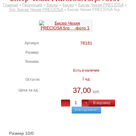
Главная
»
Продукция
»
Бисер
»
Бисер
»
Бисер Чехия PRECIOSA
»
5гр. Бисер Чехия PRECIOSA
»
Бисер Чехия PRECIOSA 5гр.
78181
Артикул:
Размер:
Техника:
Есть в наличии
7 ед.
Остаток
37,00
Цена за ед.:
руб.
-
+
В корзину
В избранное
Размер 10/0