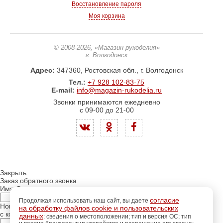
Восстановление пароля
Моя корзина
© 2008-2026
, «Магазин рукоделия»
г. Волгодонск
Адрес:
347360, Ростовская обл., г. Волгодонск
Тел.:
+7 928 102-83-75
E-mail:
info@magazin-rukodelia.ru
Звонки принимаются ежедневно
с 09-00 до 21-00
Закрыть
Заказ обратного звонка
Имя Отчество:
согласие
Продолжая использовать наш сайт, вы даете
Номер телефона:
на обработку файлов cookie и пользовательских
с кодом города
данных
: сведения о местоположении; тип и версия ОС; тип