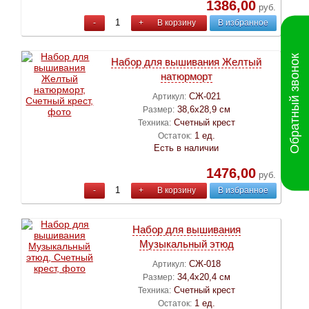
1386,00
руб.
-
+
В корзину
В избранное
Обратный звонок
Набор для вышивания Желтый
натюрморт
СЖ-021
Артикул:
38,6х28,9 см
Размер:
Счетный крест
Техника:
1 ед.
Остаток:
Есть в наличии
1476,00
руб.
-
+
В корзину
В избранное
Набор для вышивания
Музыкальный этюд
СЖ-018
Артикул:
34,4х20,4 см
Размер:
Счетный крест
Техника:
1 ед.
Остаток: