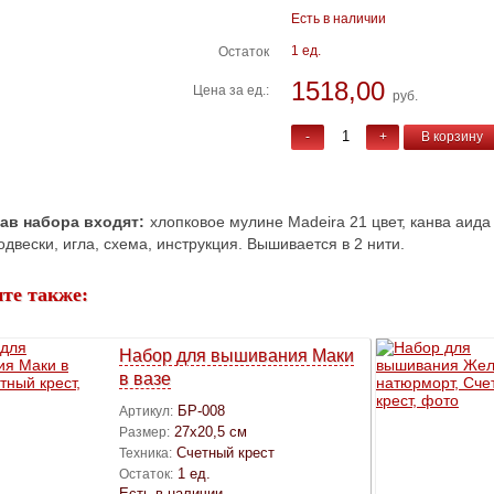
Есть в наличии
1 ед.
Остаток
1518,00
Цена за ед.:
руб.
-
+
В корзину
тав набора входят:
хлопковое мулине Madeira 21 цвет, канва аида
одвески, игла, схема, инструкция. Вышивается в 2 нити.
те также:
Набор для вышивания Маки
в вазе
БР-008
Артикул:
27х20,5 см
Размер:
Счетный крест
Техника:
1 ед.
Остаток:
Есть в наличии