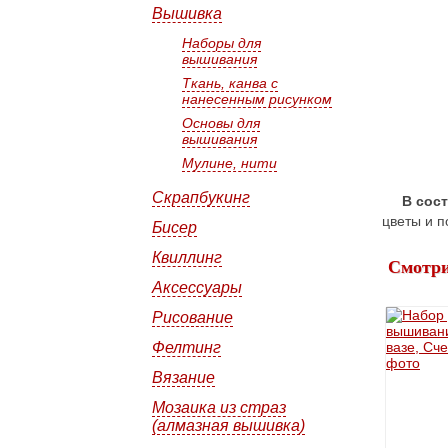
Вышивка
Наборы для
вышивания
Ткань, канва с
нанесенным рисунком
Основы для
вышивания
Мулине, нити
Скрапбукинг
В сос
цветы и п
Бисер
Квиллинг
Смотри
Аксессуары
Рисование
Фелтинг
Вязание
Мозаика из страз
(алмазная вышивка)