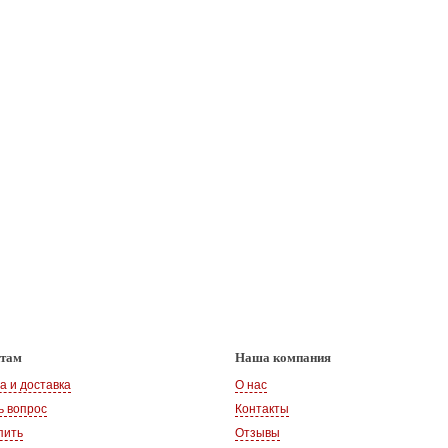
нтам
Наша компания
а и доставка
О нас
ь вопрос
Контакты
пить
Отзывы