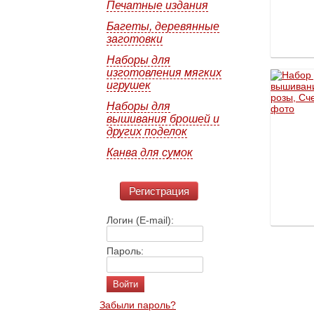
Печатные издания
Багеты, деревянные
заготовки
Наборы для
изготовления мягких
игрушек
Наборы для
вышивания брошей и
других поделок
Канва для сумок
Регистрация
Логин (E-mail):
Пароль:
Забыли пароль?