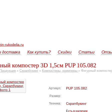
n-rukodelia.ru
и доставка
Как купить?
Скидки
Статьи
Отз
ный компостер 3D 1,5см PUP 105.082
Продукция
»
Скрапбукинг
»
Компостеры, кримперы
»
Фигурный компостер
PUP 105.082
Артикул:
Размер:
Скрапбукинг
Техника:
Есть в наличии