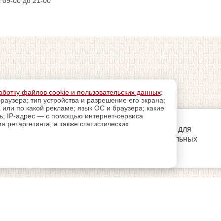
с 09-00 до 21-00
аботку файлов cookie и пользовательских данных
:
раузера; тип устройства и разрешение его экрана;
а или по какой рекламе; язык ОС и браузера; какие
ль; IP-адрес — с помощью интернет-сервиса
 ретаргетинга, а также статистических
регистрацию
Пройдите
для
использования дополнительных
возможностей сайта.