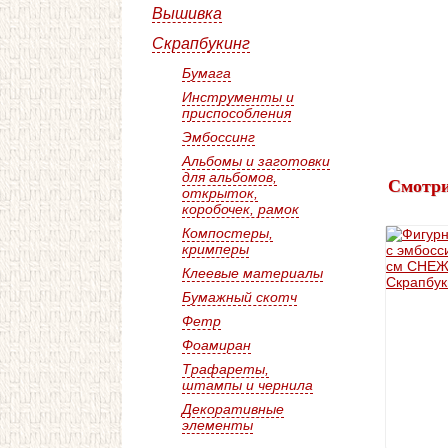
Вышивка
Скрапбукинг
Бумага
Инструменты и
приспособления
Эмбоссинг
Альбомы и заготовки
для альбомов,
Смотри
открыток,
коробочек, рамок
Компостеры,
кримперы
Клеевые материалы
Бумажный скотч
Фетр
Фоамиран
Трафареты,
штампы и чернила
Декоративные
элементы