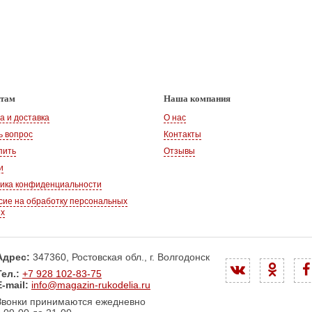
нтам
Наша компания
а и доставка
О нас
ь вопрос
Контакты
пить
Отзывы
и
ика конфиденциальности
сие на обработку персональных
ых
Адрес:
347360, Ростовская обл., г. Волгодонск
Тел.:
+7 928 102-83-75
E-mail:
info@magazin-rukodelia.ru
Звонки принимаются ежедневно