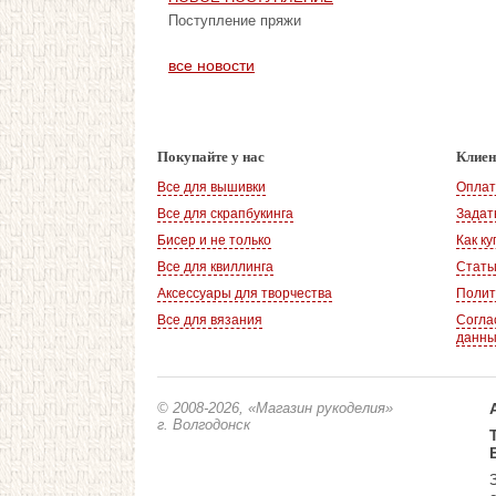
Поступление пряжи
все новости
Покупайте у нас
Клие
Все для вышивки
Оплат
Все для скрапбукинга
Задат
Бисер и не только
Как ку
Все для квиллинга
Стать
Аксессуары для творчества
Полит
Все для вязания
Согла
данн
© 2008-2026
, «Магазин рукоделия»
г. Волгодонск