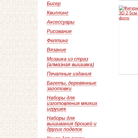
Бисер
Квиллинг
Аксессуары
Рисование
Фелтинг
Вязание
Мозаика из страз
(алмазная вышивка)
Печатные издания
Багеты, деревянные
заготовки
Наборы для
изготовления мягких
игрушек
Наборы для
вышивания брошей и
других поделок