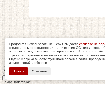
Продолжая использовать наш сайт, вы даете
согласие на обр
сведения о местоположении; тип и версия ОС; тип и версия б
источник, откуда пользователь пришел на сайт; с какого сайт
страницы открывает и на какие кнопки нажимает пользовате
Яндекс.Метрика в целях функционирования сайта, проведения
исследований и обзоров.
Закрыть
Заказ обратного звонка
Принять
Отклонить
Имя Отчество:
Номер телефона:
с кодом города
Когда позвонить?