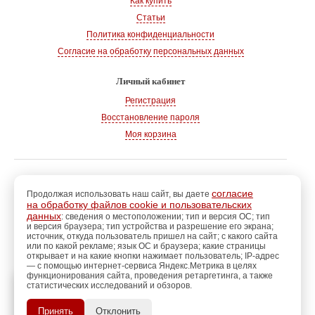
Как купить
Статьи
Политика конфиденциальности
Согласие на обработку персональных данных
Личный кабинет
Регистрация
Восстановление пароля
Моя корзина
© 2008-2026
, «Магазин рукоделия»
г. Волгодонск
согласие
Продолжая использовать наш сайт, вы даете
на обработку файлов cookie и пользовательских
Адрес:
347360, Ростовская обл., г. Волгодонск
данных
: сведения о местоположении; тип и версия ОС; тип
и версия браузера; тип устройства и разрешение его экрана;
Тел.:
+7 928 102-83-75
источник, откуда пользователь пришел на сайт; с какого сайта
E-mail:
info@magazin-rukodelia.ru
или по какой рекламе; язык ОС и браузера; какие страницы
Звонки принимаются ежедневно
открывает и на какие кнопки нажимает пользователь; IP-адрес
— с помощью интернет-сервиса Яндекс.Метрика в целях
с 09-00 до 21-00
функционирования сайта, проведения ретаргетинга, а также
статистических исследований и обзоров.
регистрацию
Пройдите
для
использования
ПОЗЖЕ
Принять
Отклонить
дополнительных возможностей