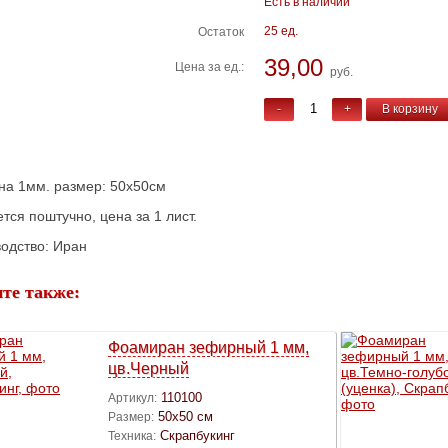
Есть в наличии
25 ед.
Остаток
39,00
Цена за ед.:
руб.
-
+
В корзину
а 1мм. размер: 50х50см
тся поштучно, цена за 1 лист.
одство: Иран
те также:
Фоамиран зефирный 1 мм,
цв.Черный
110100
Артикул:
50х50 см
Размер:
Скрапбукинг
Техника: