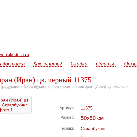
n-rukodelia.ru
и доставка
Как купить?
Скидки
Статьи
Отз
ран (Иран) цв. черный 11375
Продукция
»
Скрапбукинг
»
Фоамиран
»
Фоамиран (Иран) цв. черный
11375
Артикул:
50х50 см
Размер:
Скрапбукинг
Техника: