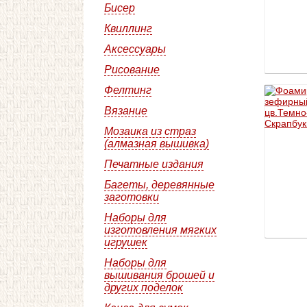
Бисер
Квиллинг
Аксессуары
Рисование
Фелтинг
Вязание
Мозаика из страз
(алмазная вышивка)
Печатные издания
Багеты, деревянные
заготовки
Наборы для
изготовления мягких
игрушек
Наборы для
вышивания брошей и
других поделок