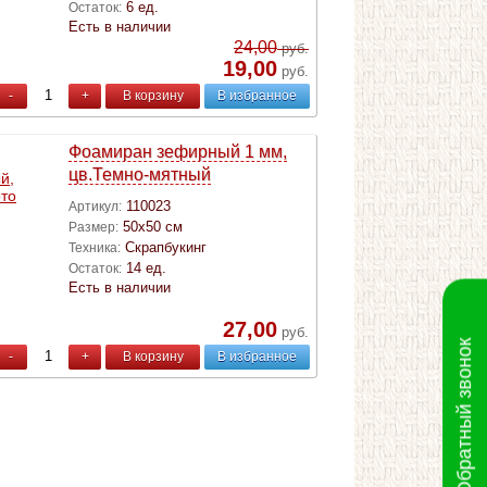
6 ед.
Остаток:
Есть в наличии
24,00
руб.
19,00
руб.
-
+
В корзину
В избранное
Фоамиран зефирный 1 мм,
цв.Темно-мятный
110023
Артикул:
50х50 см
Размер:
Скрапбукинг
Техника:
14 ед.
Остаток:
Есть в наличии
27,00
руб.
Обратный звонок
-
+
В корзину
В избранное