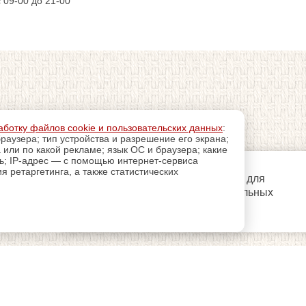
с 09-00 до 21-00
аботку файлов cookie и пользовательских данных
:
раузера; тип устройства и разрешение его экрана;
а или по какой рекламе; язык ОС и браузера; какие
ль; IP-адрес — с помощью интернет-сервиса
 ретаргетинга, а также статистических
регистрацию
Пройдите
для
использования дополнительных
возможностей сайта.