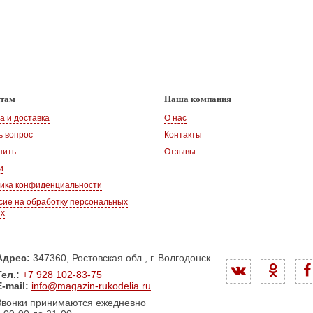
нтам
Наша компания
а и доставка
О нас
ь вопрос
Контакты
пить
Отзывы
и
ика конфиденциальности
сие на обработку персональных
ых
Адрес:
347360, Ростовская обл., г. Волгодонск
Тел.:
+7 928 102-83-75
E-mail:
info@magazin-rukodelia.ru
Звонки принимаются ежедневно