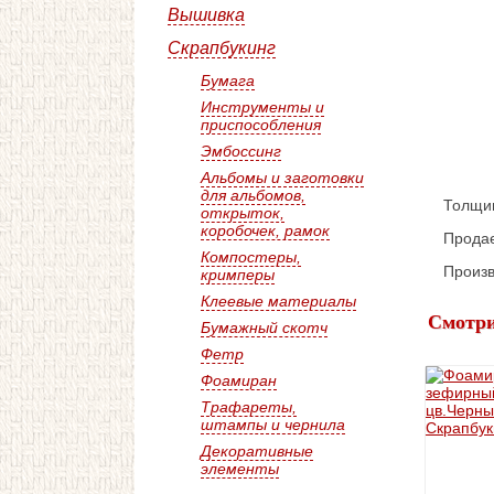
Вышивка
Скрапбукинг
Бумага
Инструменты и
приспособления
Эмбоссинг
Альбомы и заготовки
для альбомов,
Толщин
открыток,
коробочек, рамок
Продае
Компостеры,
Произв
кримперы
Клеевые материалы
Смотри
Бумажный скотч
Фетр
Фоамиран
Трафареты,
штампы и чернила
Декоративные
элементы