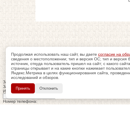
Продолжая использовать наш сайт, вы даете
согласие на обр
сведения о местоположении; тип и версия ОС; тип и версия б
источник, откуда пользователь пришел на сайт; с какого сайт
страницы открывает и на какие кнопки нажимает пользовате
Яндекс.Метрика в целях функционирования сайта, проведения
исследований и обзоров.
Закрыть
Заказ обратного звонка
Принять
Отклонить
Имя Отчество:
Номер телефона:
с кодом города
Когда позвонить?