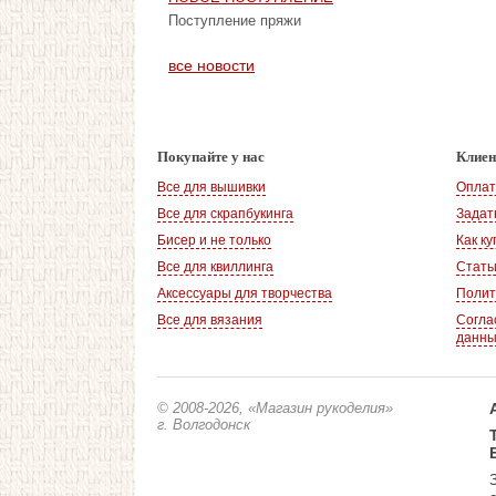
Поступление пряжи
все новости
Покупайте у нас
Клие
Все для вышивки
Оплат
Все для скрапбукинга
Задат
Бисер и не только
Как ку
Все для квиллинга
Стать
Аксессуары для творчества
Полит
Все для вязания
Согла
данн
© 2008-2026
, «Магазин рукоделия»
г. Волгодонск