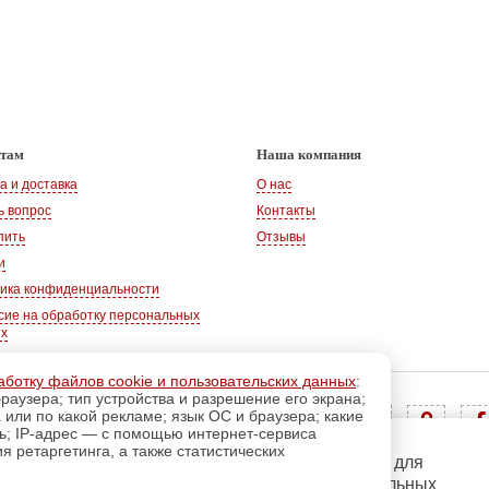
нтам
Наша компания
а и доставка
О нас
ь вопрос
Контакты
пить
Отзывы
и
ика конфиденциальности
сие на обработку персональных
ых
аботку файлов cookie и пользовательских данных
:
раузера; тип устройства и разрешение его экрана;
Адрес:
347360, Ростовская обл., г. Волгодонск
а или по какой рекламе; язык ОС и браузера; какие
Тел.:
+7 928 102-83-75
ль; IP-адрес — с помощью интернет-сервиса
E-mail:
info@magazin-rukodelia.ru
 ретаргетинга, а также статистических
регистрацию
Пройдите
для
Звонки принимаются ежедневно
использования дополнительных