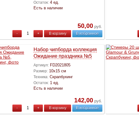
4 ед.
Остаток:
Есть в наличии
50,00
руб.
-
+
В корзину
В избранное
Набор чипборда коллекция
Ожидание праздника №5
FD2021805
Артикул:
10х15 см
Размер:
Скрапбукинг
Техника:
1 ед.
Остаток:
Есть в наличии
142,00
руб.
-
+
В корзину
В избранное