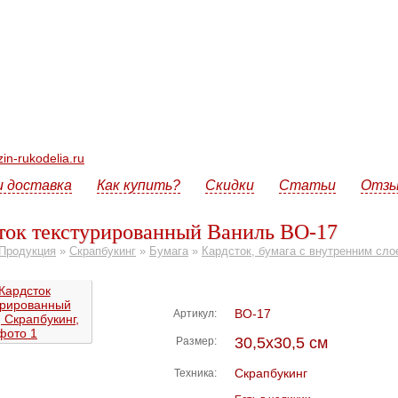
n-rukodelia.ru
и доставка
Как купить?
Скидки
Статьи
Отз
ток текстурированный Ваниль ВО-17
Продукция
»
Скрапбукинг
»
Бумага
»
Кардсток, бумага с внутренним сло
ВО-17
Артикул:
30,5х30,5 см
Размер:
Скрапбукинг
Техника: