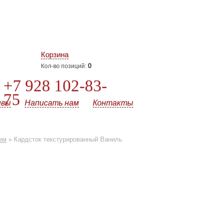
Корзина
0
Кол-во позиций:
+7 928 102-83-
75
ывы
Написать нам
Контакты
ем
»
Кардсток текстурированный Ваниль