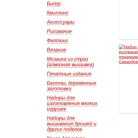
Бисер
Квиллинг
Аксессуары
Рисование
Фелтинг
Вязание
Мозаика из страз
(алмазная вышивка)
Печатные издания
Багеты, деревянные
заготовки
Наборы для
изготовления мягких
игрушек
Наборы для
вышивания брошей и
других поделок