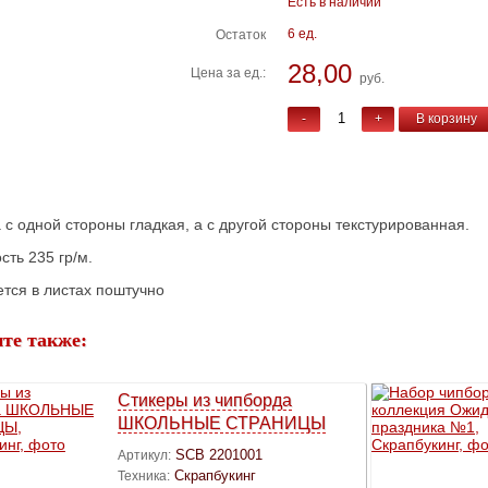
Есть в наличии
6 ед.
Остаток
28,00
Цена за ед.:
руб.
-
+
В корзину
 с одной стороны гладкая, а с другой стороны текстурированная.
сть 235 гр/м.
тся в листах поштучно
те также:
Стикеры из чипборда
ШКОЛЬНЫЕ СТРАНИЦЫ
SCB 2201001
Артикул:
Скрапбукинг
Техника: