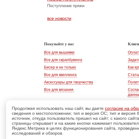
Поступление пряжи
все новости
Покупайте у нас
Клие
Все для вышивки
Оплат
Все для скрапбукинга
Задат
Бисер и не только
Как ку
Все для квиллинга
Стать
Аксессуары для творчества
Полит
Все для вязания
Согла
данн
Продолжая использовать наш сайт, вы даете
согласие на обр
сведения о местоположении; тип и версия ОС; тип и версия б
© 2008-2026
, «Магазин рукоделия»
источник, откуда пользователь пришел на сайт; с какого сайт
г. Волгодонск
страницы открывает и на какие кнопки нажимает пользовате
Яндекс.Метрика в целях функционирования сайта, проведения
исследований и обзоров.