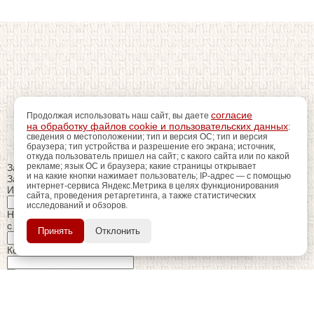
согласие
Продолжая использовать наш сайт, вы даете
на обработку файлов cookie и пользовательских данных
:
сведения о местоположении; тип и версия ОС; тип и версия
браузера; тип устройства и разрешение его экрана; источник,
откуда пользователь пришел на сайт; с какого сайта или по какой
рекламе; язык ОС и браузера; какие страницы открывает
Закрыть
и на какие кнопки нажимает пользователь; IP-адрес — с помощью
Заказ обратного звонка
интернет-сервиса Яндекс.Метрика в целях функционирования
Имя Отчество:
сайта, проведения ретаргетинга, а также статистических
исследований и обзоров.
регистрацию
Пройдите
для
Номер телефона:
использования
ПОЗЖЕ
с кодом города
Принять
Отклонить
дополнительных возможностей
сайта.
Когда позвонить?
Изменить число
Введите текст с картинки: