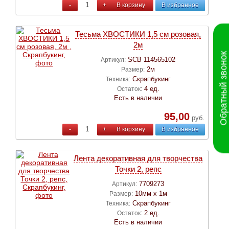
-
+
В корзину
В избранное
Тесьма ХВОСТИКИ 1,5 см розовая,
2м
Обратный звонок
SCB 114565102
Артикул:
2м
Размер:
Скрапбукинг
Техника:
4 ед.
Остаток:
Есть в наличии
95,00
руб.
-
+
В корзину
В избранное
Лента декоративная для творчества
Точки 2, репс
7709273
Артикул:
10мм х 1м
Размер:
Скрапбукинг
Техника:
2 ед.
Остаток:
Есть в наличии