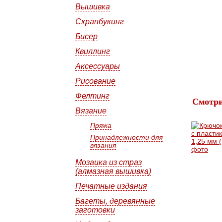
Вышивка
Скрапбукинг
Бисер
Квиллинг
Аксессуары
Рисование
Фелтинг
Смотри
Вязание
Пряжа
Принадлежности для
вязания
Мозаика из страз
(алмазная вышивка)
Печатные издания
Багеты, деревянные
заготовки