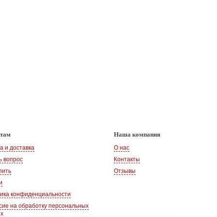
нтам
Наша компания
а и доставка
О нас
ь вопрос
Контакты
пить
Отзывы
и
ика конфиденциальности
сие на обработку персональных
ых