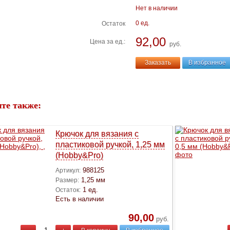
Нет в наличии
0 ед.
Остаток
92,00
Цена за ед.:
руб.
Заказать
В избранное
те также:
Крючок для вязания с
пластиковой ручкой, 1,25 мм
(Hobby&Pro)
988125
Артикул:
1,25 мм
Размер:
1 ед.
Остаток:
Есть в наличии
90,00
руб.