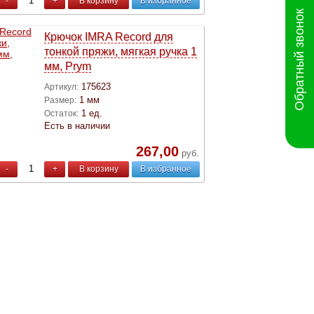
-
+
В корзину
В избранное
Обратный звонок
Крючок IMRA Record для
тонкой пряжи, мягкая ручка 1
мм, Prym
175623
Артикул:
1 мм
Размер:
1 ед.
Остаток:
Есть в наличии
267,00
руб.
-
+
В корзину
В избранное