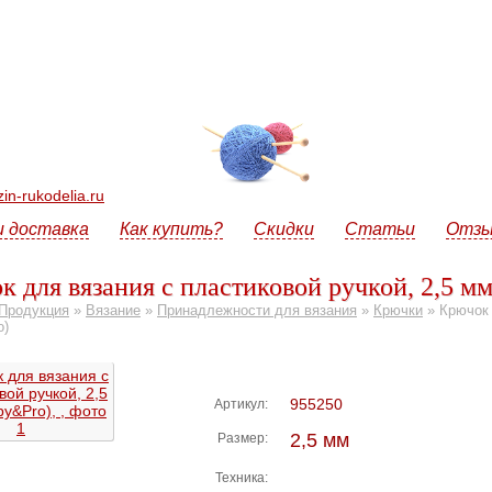
n-rukodelia.ru
и доставка
Как купить?
Скидки
Статьи
Отз
к для вязания с пластиковой ручкой, 2,5 м
Продукция
»
Вязание
»
Принадлежности для вязания
»
Крючки
»
Крючок 
o)
955250
Артикул:
2,5 мм
Размер:
Техника: