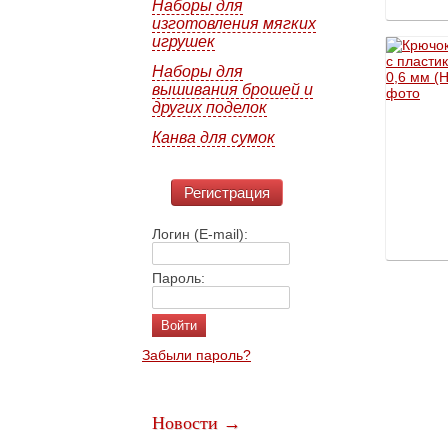
Наборы для
изготовления мягких
игрушек
Наборы для
вышивания брошей и
других поделок
Канва для сумок
Регистрация
Логин (E-mail):
Пароль:
Забыли пароль?
Новости →