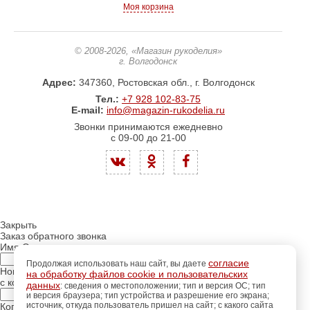
Моя корзина
© 2008-2026
, «Магазин рукоделия»
г. Волгодонск
Адрес:
347360, Ростовская обл., г. Волгодонск
Тел.:
+7 928 102-83-75
E-mail:
info@magazin-rukodelia.ru
Звонки принимаются ежедневно
с 09-00 до 21-00
Закрыть
Заказ обратного звонка
Имя Отчество:
согласие
Продолжая использовать наш сайт, вы даете
Номер телефона:
на обработку файлов cookie и пользовательских
с кодом города
данных
: сведения о местоположении; тип и версия ОС; тип
и версия браузера; тип устройства и разрешение его экрана;
источник, откуда пользователь пришел на сайт; с какого сайта
Когда позвонить?