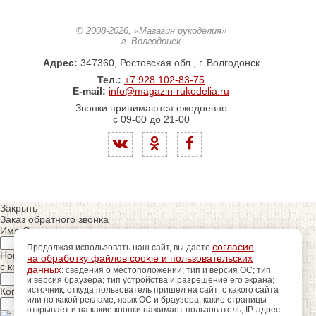
© 2008-2026
, «Магазин рукоделия»
г. Волгодонск
Адрес:
347360, Ростовская обл., г. Волгодонск
Тел.:
+7 928 102-83-75
E-mail:
info@magazin-rukodelia.ru
Звонки принимаются ежедневно
с 09-00 до 21-00
Закрыть
Заказ обратного звонка
Имя Отчество:
согласие
Продолжая использовать наш сайт, вы даете
Номер телефона:
на обработку файлов cookie и пользовательских
с кодом города
данных
: сведения о местоположении; тип и версия ОС; тип
и версия браузера; тип устройства и разрешение его экрана;
источник, откуда пользователь пришел на сайт; с какого сайта
Когда позвонить?
или по какой рекламе; язык ОС и браузера; какие страницы
открывает и на какие кнопки нажимает пользователь; IP-адрес