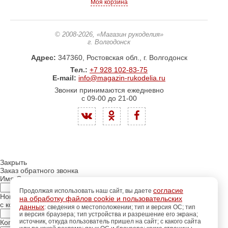
Моя корзина
© 2008-2026
, «Магазин рукоделия»
г. Волгодонск
Адрес:
347360, Ростовская обл., г. Волгодонск
Тел.:
+7 928 102-83-75
E-mail:
info@magazin-rukodelia.ru
Звонки принимаются ежедневно
с 09-00 до 21-00
Закрыть
Заказ обратного звонка
Имя Отчество:
согласие
Продолжая использовать наш сайт, вы даете
Номер телефона:
на обработку файлов cookie и пользовательских
с кодом города
данных
: сведения о местоположении; тип и версия ОС; тип
и версия браузера; тип устройства и разрешение его экрана;
источник, откуда пользователь пришел на сайт; с какого сайта
Когда позвонить?