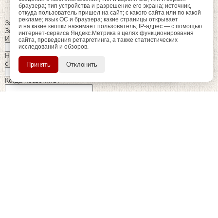
браузера; тип устройства и разрешение его экрана; источник,
откуда пользователь пришел на сайт; с какого сайта или по какой
рекламе; язык ОС и браузера; какие страницы открывает
Закрыть
и на какие кнопки нажимает пользователь; IP-адрес — с помощью
Заказ обратного звонка
интернет-сервиса Яндекс.Метрика в целях функционирования
Имя Отчество:
сайта, проведения ретаргетинга, а также статистических
исследований и обзоров.
регистрацию
Пройдите
для
Номер телефона:
использования
ПОЗЖЕ
с кодом города
Принять
Отклонить
дополнительных возможностей
сайта.
Когда позвонить?
Изменить число
Введите текст с картинки:
Я принимаю условия
политики конфиденциальности
Я даю согласие на
обработку персональных данных
Отправить заявку