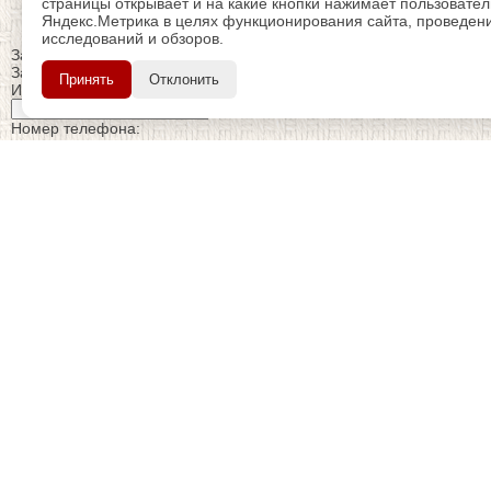
страницы открывает и на какие кнопки нажимает пользовате
Яндекс.Метрика в целях функционирования сайта, проведения
исследований и обзоров.
Закрыть
Заказ обратного звонка
Принять
Отклонить
Имя Отчество:
Номер телефона:
с кодом города
Когда позвонить?
Изменить число
Введите текст с картинки:
Я принимаю условия
политики конфиденциальности
Я даю согласие на
обработку персональных данных
Отправить заявку