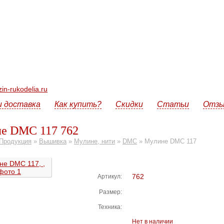
n-rukodelia.ru
и доставка
Как купить?
Скидки
Статьи
Отз
е DMC 117 762
Продукция
»
Вышивка
»
Мулине, нити
»
DMC
»
Мулине DMC 117
762
Артикул:
Размер:
Техника:
Нет в наличии