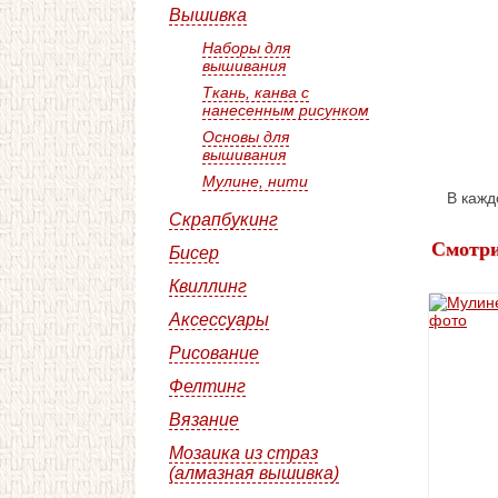
Вышивка
Наборы для
вышивания
Ткань, канва с
нанесенным рисунком
Основы для
вышивания
Мулине, нити
В кажд
Скрапбукинг
Смотри
Бисер
Квиллинг
Аксессуары
Рисование
Фелтинг
Вязание
Мозаика из страз
(алмазная вышивка)