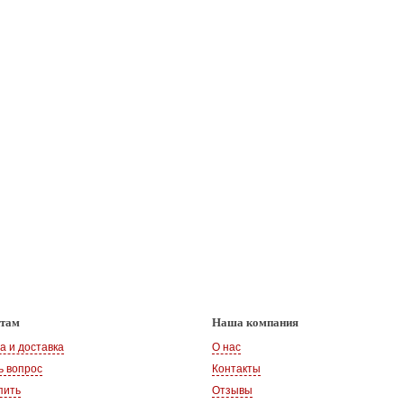
нтам
Наша компания
а и доставка
О нас
ь вопрос
Контакты
пить
Отзывы