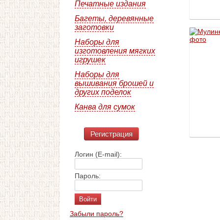
Печатные издания
Багеты, деревянные
заготовки
Наборы для
изготовления мягких
игрушек
Наборы для
вышивания брошей и
других поделок
Канва для сумок
Регистрация
Логин (E-mail):
Пароль:
Забыли пароль?