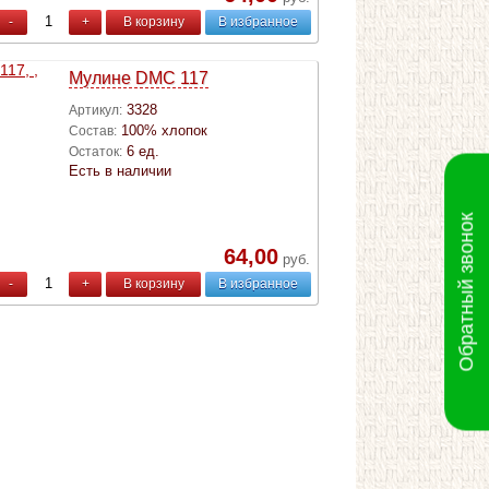
-
+
В корзину
В избранное
Мулине DMC 117
3328
Артикул:
100% хлопок
Состав:
6 ед.
Остаток:
Есть в наличии
Обратный звонок
64,00
руб.
-
+
В корзину
В избранное