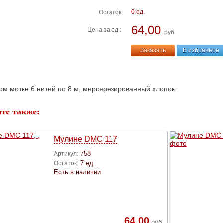
0 ед.
Остаток
64,00
Цена за ед.:
руб.
Заказать
В избранное
ом мотке 6 нитей по 8 м, мерсерезированный хлопок.
те также:
Мулине DMC 117
758
Артикул:
7 ед.
Остаток:
Есть в наличии
64,00
руб.