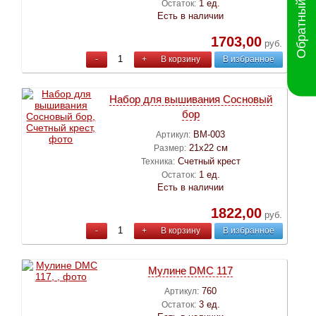
Обратный звонок
1 ед.
Остаток:
Есть в наличии
1703,00
руб.
-
+
В корзину
В избранное
Набор для вышивания Сосновый
бор
ВМ-003
Артикул:
21х22 см
Размер:
Счетный крест
Техника:
1 ед.
Остаток:
Есть в наличии
1822,00
руб.
-
+
В корзину
В избранное
Мулине DMC 117
760
Артикул:
3 ед.
Остаток: