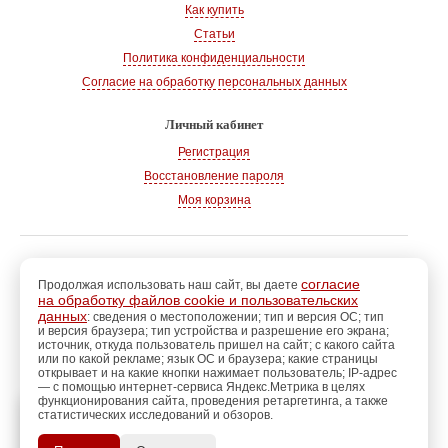
Как купить
Статьи
Политика конфиденциальности
Согласие на обработку персональных данных
Личный кабинет
Регистрация
Восстановление пароля
Моя корзина
© 2008-2026
, «Магазин рукоделия»
г. Волгодонск
согласие
Продолжая использовать наш сайт, вы даете
на обработку файлов cookie и пользовательских
Адрес:
347360, Ростовская обл., г. Волгодонск
данных
: сведения о местоположении; тип и версия ОС; тип
и версия браузера; тип устройства и разрешение его экрана;
Тел.:
+7 928 102-83-75
источник, откуда пользователь пришел на сайт; с какого сайта
E-mail:
info@magazin-rukodelia.ru
или по какой рекламе; язык ОС и браузера; какие страницы
Звонки принимаются ежедневно
открывает и на какие кнопки нажимает пользователь; IP-адрес
— с помощью интернет-сервиса Яндекс.Метрика в целях
с 09-00 до 21-00
функционирования сайта, проведения ретаргетинга, а также
статистических исследований и обзоров.
регистрацию
Пройдите
для
использования
ПОЗЖЕ