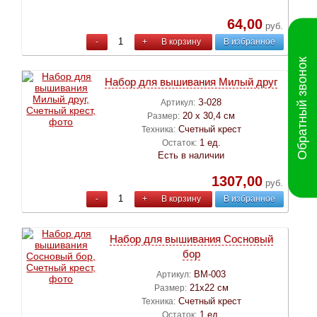
64,00
руб.
-
+
В корзину
В избранное
Обратный звонок
Набор для вышивания Милый друг
З-028
Артикул:
20 х 30,4 см
Размер:
Счетный крест
Техника:
1 ед.
Остаток:
Есть в наличии
1307,00
руб.
-
+
В корзину
В избранное
Набор для вышивания Сосновый
бор
ВМ-003
Артикул:
21х22 см
Размер:
Счетный крест
Техника:
1 ед.
Остаток: