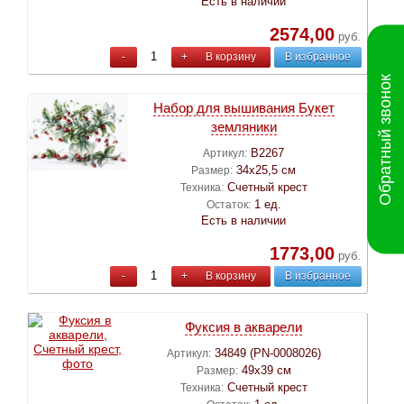
Есть в наличии
2574,00
руб.
-
+
В корзину
В избранное
Обратный звонок
Набор для вышивания Букет
земляники
B2267
Артикул:
34х25,5 см
Размер:
Счетный крест
Техника:
1 ед.
Остаток:
Есть в наличии
1773,00
руб.
-
+
В корзину
В избранное
Фуксия в акварели
34849 (PN-0008026)
Артикул:
49х39 см
Размер:
Счетный крест
Техника: