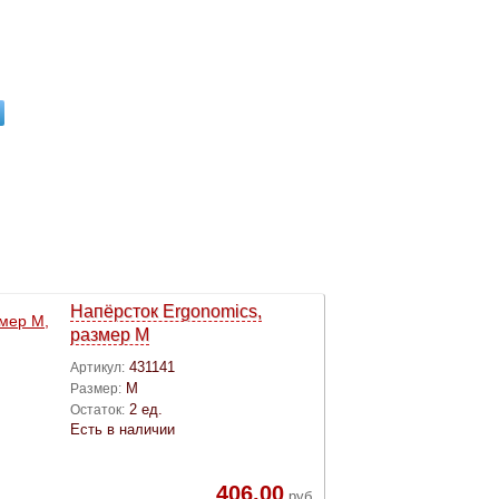
Напёрсток Ergonomics,
размер M
431141
Артикул:
M
Размер:
2 ед.
Остаток:
Есть в наличии
406,00
руб.