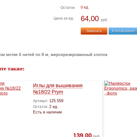
0 ед.
Остаток
64,00
Цена за ед.:
руб.
Заказать
В избранное
ом мотке 6 нитей по 8 м, мерсерезированный хлопок
те также:
Иглы для вышивания
№18/22 Prym
125.559
Артикул:
2 ед.
Остаток:
Есть в наличии
139,00
руб.