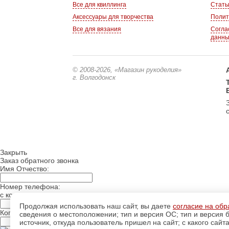
Все для квиллинга
Стать
Аксессуары для творчества
Полит
Все для вязания
Согла
данн
© 2008-2026
, «Магазин рукоделия»
г. Волгодонск
Закрыть
Заказ обратного звонка
Имя Отчество:
Номер телефона:
с кодом города
Продолжая использовать наш сайт, вы даете
согласие на обр
Когда позвонить?
сведения о местоположении; тип и версия ОС; тип и версия б
источник, откуда пользователь пришел на сайт; с какого сайт