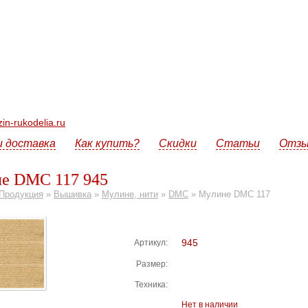
n-rukodelia.ru
и доставка
Как купить?
Скидки
Статьи
Отз
е DMC 117 945
Продукция
»
Вышивка
»
Мулине, нити
»
DMC
»
Мулине DMC 117
945
Артикул:
Размер:
Техника:
Нет в наличии