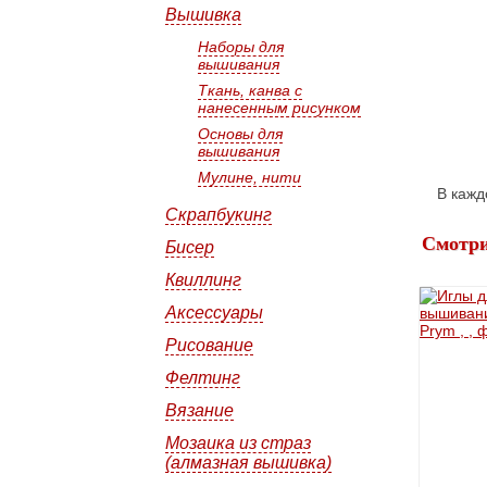
Вышивка
Наборы для
вышивания
Ткань, канва с
нанесенным рисунком
Основы для
вышивания
Мулине, нити
В кажд
Скрапбукинг
Смотри
Бисер
Квиллинг
Аксессуары
Рисование
Фелтинг
Вязание
Мозаика из страз
(алмазная вышивка)