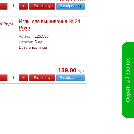
-
+
В корзину
В избранное
Иглы для вышивания № 24
Prym
125.558
Артикул:
5 ед.
Остаток:
Есть в наличии
Обратный звонок
139,00
руб.
-
+
В корзину
В избранное