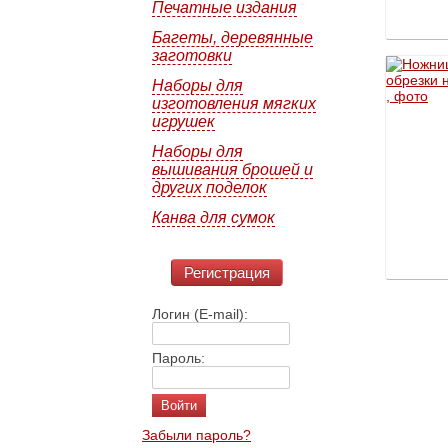
Печатные издания
Багеты, деревянные
заготовки
Наборы для
изготовления мягких
игрушек
Наборы для
вышивания брошей и
других поделок
Канва для сумок
Регистрация
Логин (E-mail):
Пароль:
Забыли пароль?