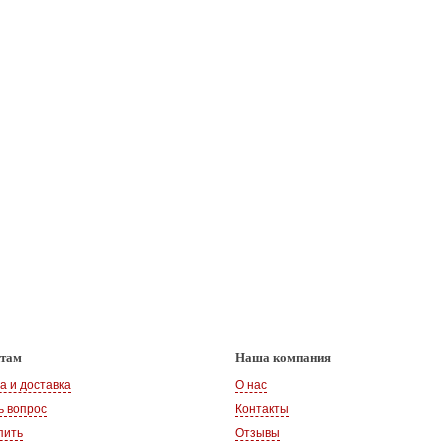
нтам
Наша компания
а и доставка
О нас
ь вопрос
Контакты
пить
Отзывы