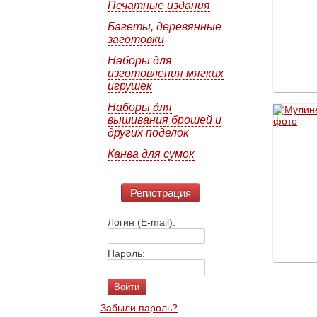
Печатные издания
Багеты, деревянные
заготовки
Наборы для
изготовления мягких
игрушек
Наборы для
вышивания брошей и
других поделок
Канва для сумок
Регистрация
Логин (E-mail):
Пароль:
Забыли пароль?