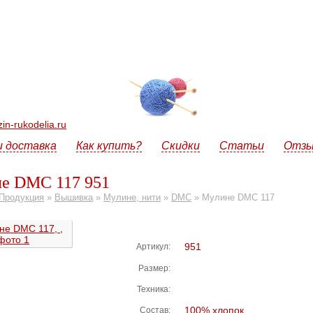
n-rukodelia.ru
и доставка
Как купить?
Скидки
Статьи
Отз
е DMC 117 951
Продукция
»
Вышивка
»
Мулине, нити
»
DMC
»
Мулине DMC 117
951
Артикул:
Размер:
Техника:
100% хлопок
Состав: