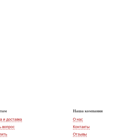
нтам
Наша компания
а и доставка
О нас
ь вопрос
Контакты
пить
Отзывы