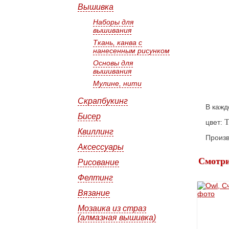
Вышивка
Наборы для
вышивания
Ткань, канва с
нанесенным рисунком
Основы для
вышивания
Мулине, нити
Скрапбукинг
В кажд
Бисер
T
цвет:
Квиллинг
Произв
Аксессуары
Смотри
Рисование
Фелтинг
Вязание
Мозаика из страз
(алмазная вышивка)