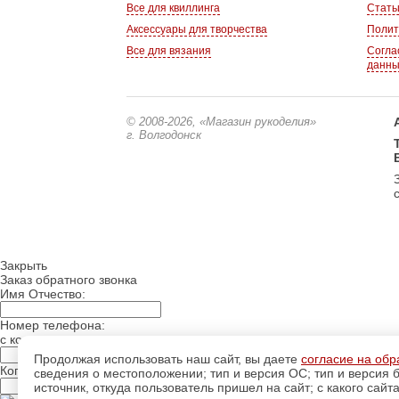
Все для квиллинга
Стать
Аксессуары для творчества
Полит
Все для вязания
Согла
данн
© 2008-2026
, «Магазин рукоделия»
г. Волгодонск
Закрыть
Заказ обратного звонка
Имя Отчество:
Номер телефона:
с кодом города
Продолжая использовать наш сайт, вы даете
согласие на обр
Когда позвонить?
сведения о местоположении; тип и версия ОС; тип и версия б
источник, откуда пользователь пришел на сайт; с какого сайт