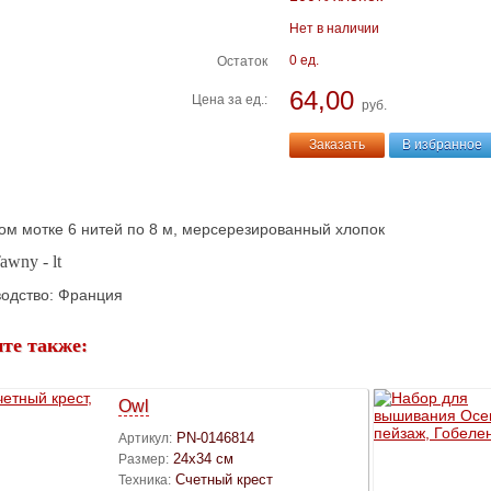
Нет в наличии
0 ед.
Остаток
64,00
Цена за ед.:
руб.
Заказать
В избранное
ом мотке 6 нитей по 8 м, мерсерезированный хлопок
awny - lt
одство: Франция
те также:
Owl
PN-0146814
Артикул:
24х34 см
Размер:
Счетный крест
Техника: