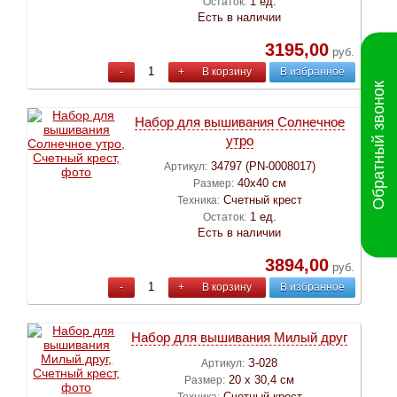
1 ед.
Остаток:
Есть в наличии
3195,00
руб.
-
+
В корзину
В избранное
Обратный звонок
Набор для вышивания Cолнечное
утро
34797 (PN-0008017)
Артикул:
40х40 см
Размер:
Счетный крест
Техника:
1 ед.
Остаток:
Есть в наличии
3894,00
руб.
-
+
В корзину
В избранное
Набор для вышивания Милый друг
З-028
Артикул:
20 х 30,4 см
Размер:
Счетный крест