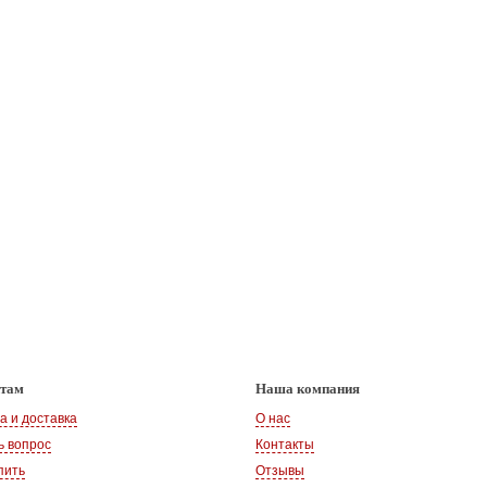
нтам
Наша компания
а и доставка
О нас
ь вопрос
Контакты
пить
Отзывы