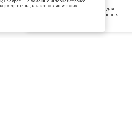
ль; IP-адрес — с помощью интернет-сервиса
 ретаргетинга, а также статистических
регистрацию
Пройдите
для
использования дополнительных
возможностей сайта.