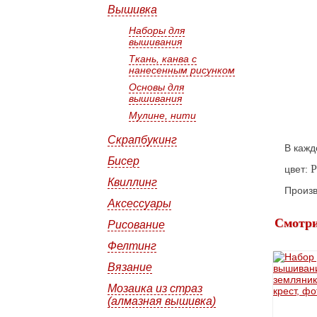
Вышивка
Наборы для
вышивания
Ткань, канва с
нанесенным рисунком
Основы для
вышивания
Мулине, нити
Скрапбукинг
В кажд
Бисер
P
цвет:
Квиллинг
Произв
Аксессуары
Смотри
Рисование
Фелтинг
Вязание
Мозаика из страз
(алмазная вышивка)