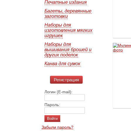
Печатные издания
Багеты, деревянные
заготовки
Наборы для
изготовления мягких
игрушек
Наборы для
вышивания брошей и
других поделок
Канва для сумок
Регистрация
Логин (E-mail):
Пароль:
Забыли пароль?