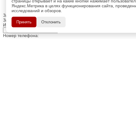
страницы открывает и на какие кнопки нажимает пользовате
Яндекс.Метрика в целях функционирования сайта, проведения
исследований и обзоров.
Закрыть
Заказ обратного звонка
Принять
Отклонить
Имя Отчество:
Номер телефона:
с кодом города
Когда позвонить?
Изменить число
Введите текст с картинки:
Я принимаю условия
политики конфиденциальности
Я даю согласие на
обработку персональных данных
Отправить заявку