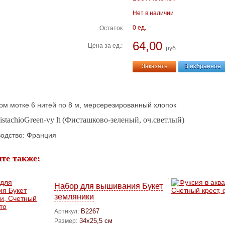
Нет в наличии
0 ед.
Остаток
64,00
Цена за ед.:
руб.
Заказать
В избранное
ом мотке 6 нитей по 8 м, мерсерезированный хлопок
istachioGreen-vy lt (Фисташково-зеленый, оч.светлый)
одство: Франция
те также:
Набор для вышивания Букет
земляники
B2267
Артикул:
34х25,5 см
Размер: