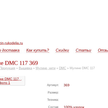
n-rukodelia.ru
и доставка
Как купить?
Скидки
Статьи
Отз
е DMC 117 369
Продукция
»
Вышивка
»
Мулине, нити
»
DMC
»
Мулине DMC 117
369
Артикул:
Размер:
Техника:
100% хлопок
Состав: