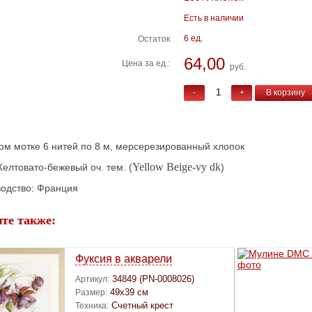
Есть в наличии
6 ед.
Остаток
64,00
Цена за ед.:
руб.
-
+
В корзину
ом мотке 6 нитей по 8 м, мерсерезированный хлопок
Yellow Beige-vy dk
Желтовато-бежевый оч. тем. (
)
одство: Франция
те также:
Фуксия в акварели
34849 (PN-0008026)
Артикул:
49х39 см
Размер:
Счетный крест
Техника: