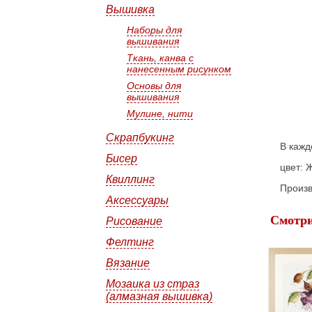
Вышивка
Наборы для
вышивания
Ткань, канва с
нанесенным рисунком
Основы для
вышивания
Мулине, нити
Скрапбукинг
В кажд
Бисер
цвет: 
Квиллинг
Произв
Аксессуары
Смотри
Рисование
Фелтинг
Вязание
Мозаика из страз
(алмазная вышивка)