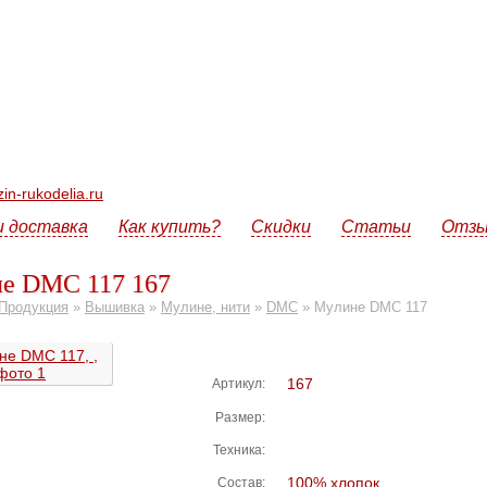
n-rukodelia.ru
и доставка
Как купить?
Скидки
Статьи
Отз
е DMC 117 167
Продукция
»
Вышивка
»
Мулине, нити
»
DMC
»
Мулине DMC 117
167
Артикул:
Размер:
Техника:
100% хлопок
Состав: