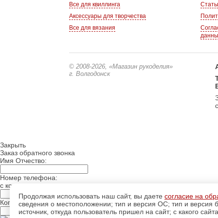
Все для квиллинга
Стать
Аксессуары для творчества
Полит
Все для вязания
Согла
данн
© 2008-2026
, «Магазин рукоделия»
г. Волгодонск
Закрыть
Заказ обратного звонка
Имя Отчество:
Номер телефона:
с кодом города
Продолжая использовать наш сайт, вы даете
согласие на обр
Когда позвонить?
сведения о местоположении; тип и версия ОС; тип и версия б
источник, откуда пользователь пришел на сайт; с какого сайт