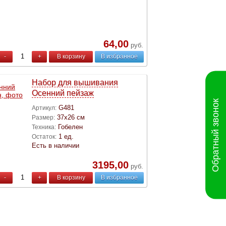
64,00
руб.
-
+
В корзину
В избранное
Набор для вышивания
Осенний пейзаж
Обратный звонок
G481
Артикул:
37х26 см
Размер:
Гобелен
Техника:
1 ед.
Остаток:
Есть в наличии
3195,00
руб.
-
+
В корзину
В избранное