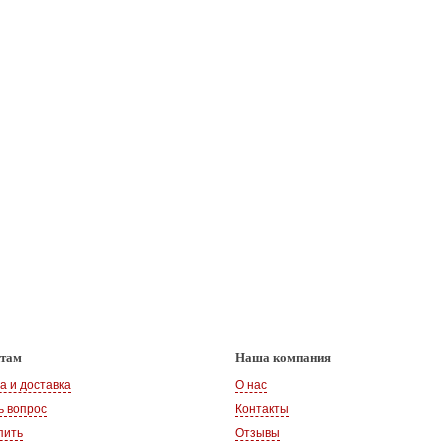
нтам
Наша компания
а и доставка
О нас
ь вопрос
Контакты
пить
Отзывы