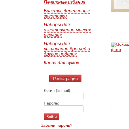
Печатные издания
Багеты, деревянные
заготовки
Наборы для
изготовления мягких
игрушек
Наборы для
вышивания брошей и
других поделок
Канва для сумок
Регистрация
Логин (E-mail):
Пароль:
Забыли пароль?